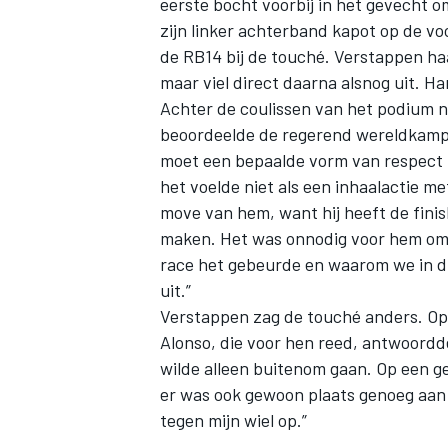
eerste bocht voorbij in het gevecht o
zijn linker achterband kapot op de vo
de RB14 bij de touché. Verstappen ha
maar viel direct daarna alsnog uit. Ha
Achter de coulissen van het podium n
beoordeelde de regerend wereldkampio
moet een bepaalde vorm van respect tu
het voelde niet als een inhaalactie 
move van hem, want hij heeft de finish 
maken. Het was onnodig voor hem om d
race het gebeurde en waarom we in die
uit.”
Verstappen zag de touché anders. Op 
Alonso, die voor hen reed, antwoordde
wilde alleen buitenom gaan. Op een g
er was ook gewoon plaats genoeg aan d
tegen mijn wiel op.”