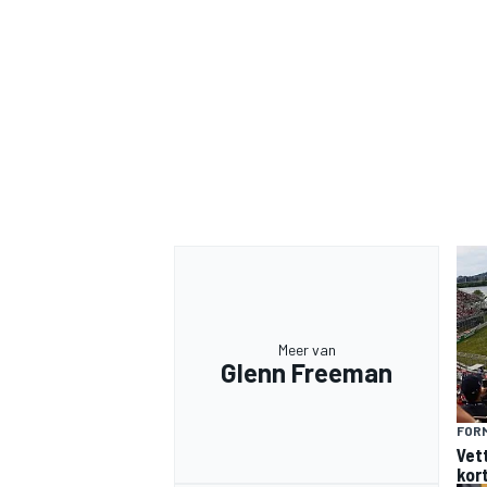
Meer van
Glenn Freeman
FORM
Vet
kor