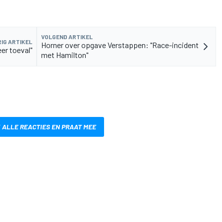
VOLGEND ARTIKEL
IG ARTIKEL
Horner over opgave Verstappen: "Race-incident
eer toeval"
met Hamilton"
 ALLE REACTIES EN PRAAT MEE