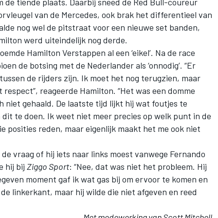
m de tiende plaats. Daarbij sneed de Red Bull-coureur
orvleugel van de Mercedes, ook brak het differentieel van
alde nog wel de pitstraat voor een nieuwe set banden,
milton werd uiteindelijk nog derde.
oemde Hamilton Verstappen al een ‘eikel’. Na de race
en de botsing met de Nederlander als ‘onnodig’. “Er
ssen de rijders zijn. Ik moet het nog terugzien, maar
met respect”, reageerde Hamilton. “Het was een domme
niet gehaald. De laatste tijd lijkt hij wat foutjes te
it te doen. Ik weet niet meer precies op welk punt in de
 posities reden, maar eigenlijk maakt het me ook niet
de vraag of hij iets naar links moest vanwege Fernando
 hij bij
Ziggo Sport
: “Nee, dat was niet het probleem. Hij
egeven moment gaf ik wat gas bij om ervoor te komen en
e linkerkant, maar hij wilde die niet afgeven en reed
Met medewerking van Scott Mitchell