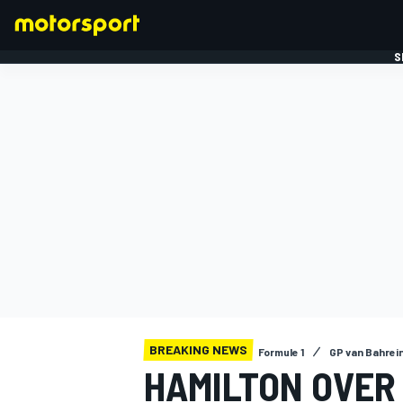
S
FORMULE 1
BREAKING NEWS
Formule 1
GP van Bahrei
HAMILTON OVER 