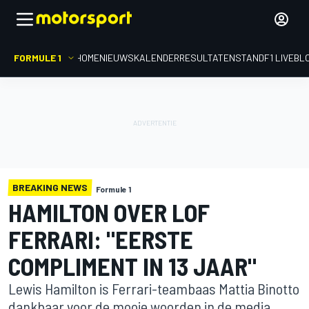
FORMULE 1
HOME
NIEUWS
KALENDER
RESULTATEN
STAND
F1 LIVEBL
BREAKING NEWS
Formule 1
HAMILTON OVER LOF
FERRARI: "EERSTE
COMPLIMENT IN 13 JAAR"
Lewis Hamilton is Ferrari-teambaas Mattia Binotto
dankbaar voor de mooie woorden in de media,