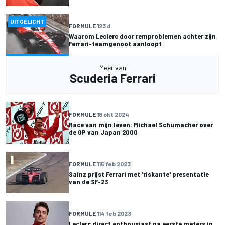
UITGELICHT
FORMULE 1
23 d
Waarom Leclerc door remproblemen achter zijn
Ferrari-teamgenoot aanloopt
Meer van
Scuderia Ferrari
FORMULE 1
8 okt 2024
Race van mijn leven: Michael Schumacher over
de GP van Japan 2000
FORMULE 1
15 feb 2023
Sainz prijst Ferrari met 'riskante' presentatie
van de SF-23
FORMULE 1
14 feb 2023
Leclerc direct enthousiast na eerste meters in