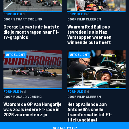
FORMULE 1
1 d
FORMULE 1
3 d
DOOR STUART CODLING
DOOR FILIP CLEEREN
George Lucas is de laatste
Waarom Red Bull pas
die je moet vragen naar F1-
tevreden is als Max
tv-graphics
Verstappen weer een
winnende auto heeft
UITGELICHT
UITGELICHT
FORMULE 1
4 d
FORMULE 1
7 d
DOOR RONALD VORDING
DOOR FILIP CLEEREN
Waarom de GP van Hongarije
Het opvallende aan
was zoals iedere F1-race in
Antonelli's snelle
2026 zou moeten zijn
transformatie tot F1-
titelkandidaat
BEKIJK MEER