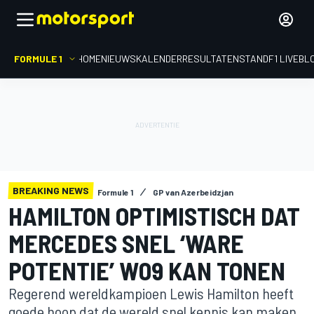
FORMULE 1
HOME
NIEUWS
KALENDER
RESULTATEN
STAND
F1 LIVEBL
BREAKING NEWS
Formule 1
GP van Azerbeidzjan
HAMILTON OPTIMISTISCH DAT
MERCEDES SNEL ‘WARE
POTENTIE’ W09 KAN TONEN
Regerend wereldkampioen Lewis Hamilton heeft
goede hoop dat de wereld snel kennis kan maken