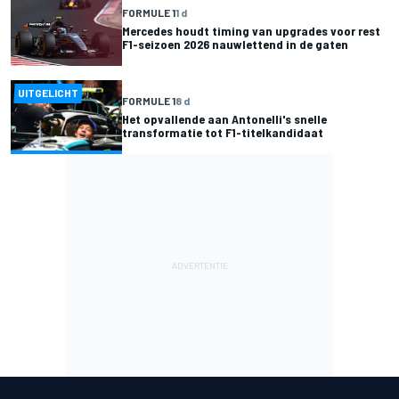
FORMULE 1
1 d
Mercedes houdt timing van upgrades voor rest
F1-seizoen 2026 nauwlettend in de gaten
UITGELICHT
FORMULE 1
8 d
Het opvallende aan Antonelli's snelle
transformatie tot F1-titelkandidaat