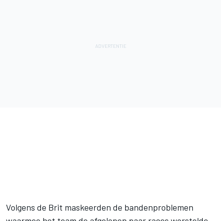
Volgens de Brit maskeerden de bandenproblemen
waarmee het team de afgelopen paar races worstelde,