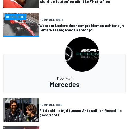
‘slordige fouten’ en pijnlijke F1-straffen
UITGELICHT
FORMULE 1
25 d
Waarom Leclerc door remproblemen achter zijn
Ferrari-teamgenoot aanloopt
Meer van
Mercedes
FORMULE 1
19 u
Fittipaldi: strijd tussen Antonelli en Russell is
goed voor F1