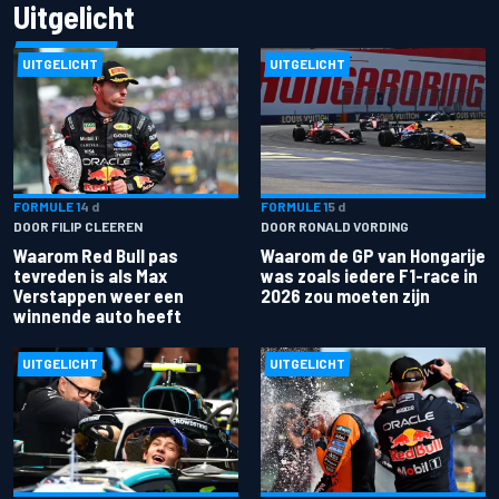
Uitgelicht
UITGELICHT
UITGELICHT
FORMULE 1
4 d
FORMULE 1
5 d
DOOR FILIP CLEEREN
DOOR RONALD VORDING
Waarom Red Bull pas
Waarom de GP van Hongarije
tevreden is als Max
was zoals iedere F1-race in
Verstappen weer een
2026 zou moeten zijn
winnende auto heeft
UITGELICHT
UITGELICHT