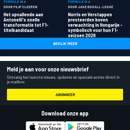
FORMULE 1
8 d
FORMULE 1
9 d
DOOR FILIP CLEEREN
DOOR JAKE BOXALL-LEGGE
Het opvallende aan
Norris en Verstappen
Antonelli's snelle
presteerden boven
transformatie tot F1-
verwachting in Hongarije -
titelkandidaat
symbolisch voor hun F1-
seizoen 2026
BEKIJK MEER
Meld je aan voor onze nieuwsbrief
Ontvang het laatste nieuws, updates en speciale acties direct in
je mailbox.
ABONNEER
Download onze app