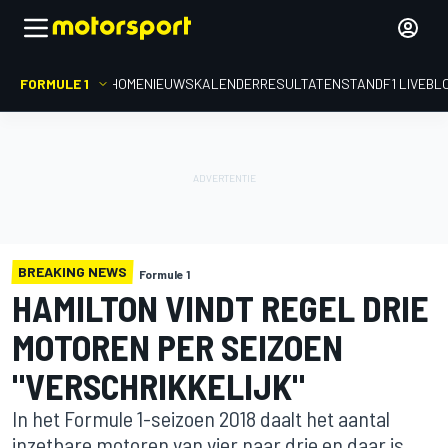
FORMULE 1
HOME
NIEUWS
KALENDER
RESULTATEN
STAND
F1 LIVEBL
BREAKING NEWS
Formule 1
HAMILTON VINDT REGEL DRIE
MOTOREN PER SEIZOEN
"VERSCHRIKKELIJK"
In het Formule 1-seizoen 2018 daalt het aantal
inzetbare motoren van vier naar drie en daar is