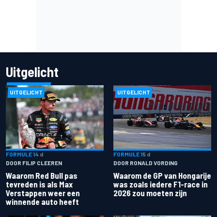
Uitgelicht
UITGELICHT
UITGELICHT
FORMULE 1
4 d
FORMULE 1
5 d
DOOR FILIP CLEEREN
DOOR RONALD VORDING
Waarom Red Bull pas
Waarom de GP van Hongarije
tevreden is als Max
was zoals iedere F1-race in
Verstappen weer een
2026 zou moeten zijn
winnende auto heeft