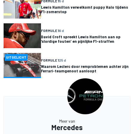
FORMULE 1
5 d
Lewis Hamilton verwelkomt puppy Halo tijdens
F1-zomerstop
FORMULE 1
6 d
David Croft spreekt Lewis Hamilton aan op
‘slordige fouten’ en pijnlijke F1-straffen
UITGELICHT
FORMULE 1
25 d
Waarom Leclerc door remproblemen achter zijn
Ferrari-teamgenoot aanloopt
Meer van
Mercedes