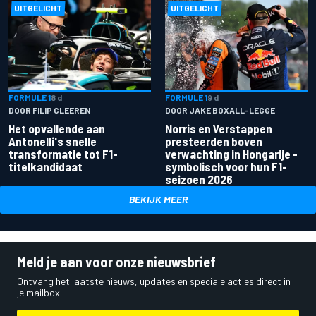
UITGELICHT
UITGELICHT
FORMULE 1
8 d
FORMULE 1
9 d
DOOR FILIP CLEEREN
DOOR JAKE BOXALL-LEGGE
Het opvallende aan
Norris en Verstappen
Antonelli's snelle
presteerden boven
transformatie tot F1-
verwachting in Hongarije -
titelkandidaat
symbolisch voor hun F1-
seizoen 2026
BEKIJK MEER
Meld je aan voor onze nieuwsbrief
Ontvang het laatste nieuws, updates en speciale acties direct in
je mailbox.