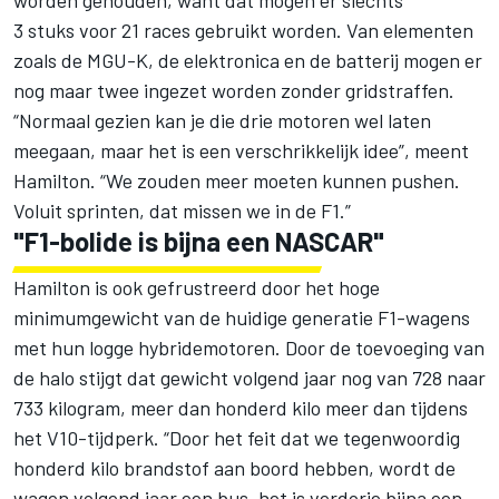
worden gehouden, want dat mogen er slechts
3 stuks voor 21 races gebruikt worden. Van elementen
zoals de MGU-K, de elektronica en de batterij mogen er
nog maar twee ingezet worden zonder gridstraffen.
“Normaal gezien kan je die drie motoren wel laten
meegaan, maar het is een verschrikkelijk idee”, meent
Hamilton. “We zouden meer moeten kunnen pushen.
Voluit sprinten, dat missen we in de F1.”
"F1-bolide is bijna een NASCAR"
Hamilton is ook gefrustreerd door het hoge
minimumgewicht van de huidige generatie F1-wagens
met hun logge hybridemotoren. Door de toevoeging van
de halo stijgt dat gewicht volgend jaar nog van 728 naar
733 kilogram, meer dan honderd kilo meer dan tijdens
het V10-tijdperk. “Door het feit dat we tegenwoordig
honderd kilo brandstof aan boord hebben, wordt de
wagen volgend jaar een bus, het is verdorie bijna een