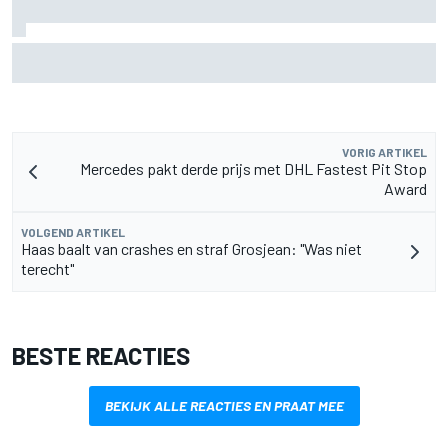
Marc Marquez over titelkansen: “Nog een MotoGP-titel
verandert mijn leven niet”
VORIG ARTIKEL
Mercedes pakt derde prijs met DHL Fastest Pit Stop
Award
VOLGEND ARTIKEL
Haas baalt van crashes en straf Grosjean: "Was niet
terecht"
BESTE REACTIES
BEKIJK ALLE REACTIES EN PRAAT MEE