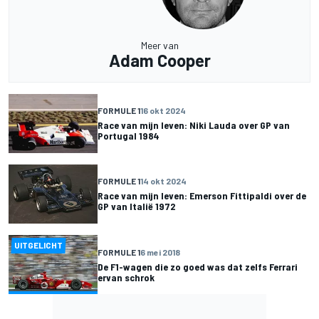
Meer van
Adam Cooper
FORMULE 1
16 okt 2024
Race van mijn leven: Niki Lauda over GP van
Portugal 1984
FORMULE 1
14 okt 2024
Race van mijn leven: Emerson Fittipaldi over de
GP van Italië 1972
UITGELICHT
FORMULE 1
6 mei 2018
De F1-wagen die zo goed was dat zelfs Ferrari
ervan schrok