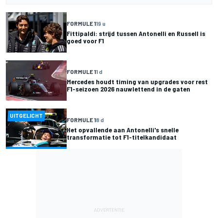
FORMULE 1
19 u
Fittipaldi: strijd tussen Antonelli en Russell is
goed voor F1
FORMULE 1
1 d
Mercedes houdt timing van upgrades voor rest
F1-seizoen 2026 nauwlettend in de gaten
UITGELICHT
FORMULE 1
8 d
Het opvallende aan Antonelli's snelle
transformatie tot F1-titelkandidaat