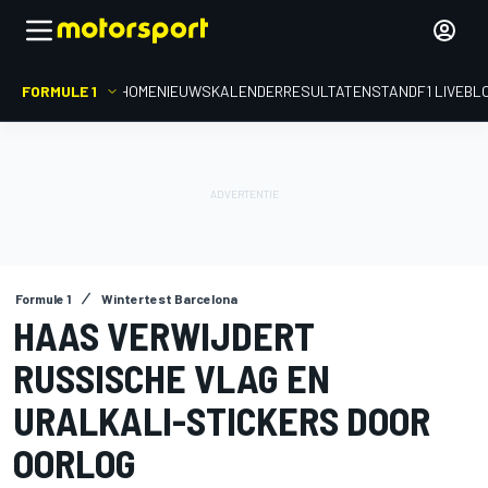
FORMULE 1
HOME
NIEUWS
KALENDER
RESULTATEN
STAND
F1 LIVEBL
Formule 1
Wintertest Barcelona
HAAS VERWIJDERT
RUSSISCHE VLAG EN
URALKALI-STICKERS DOOR
OORLOG