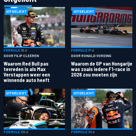
UITGELICHT
UITGELICHT
FORMULE 1
6 d
FORMULE 1
7 d
DOOR FILIP CLEEREN
DOOR RONALD VORDING
Waarom Red Bull pas
Waarom de GP van Hongarije
tevreden is als Max
was zoals iedere F1-race in
Verstappen weer een
2026 zou moeten zijn
winnende auto heeft
UITGELICHT
UITGELICHT
FORMULE 1
10 d
FORMULE 1
11 d