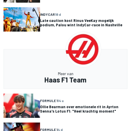
INDYCAR
18 d
Late caution kost Rinus VeeKay mogelijk
podium, Palou wint IndyCar-race in Nashville
Meer van
Haas F1 Team
FORMULE 1
14 u
Ollie Bearman over emotionele rit in Ayrton
Senna's Lotus F1: "Heel krachtig moment"
FORMULE 1
4 d