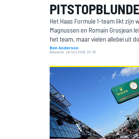
PITSTOPBLUND
Het Haas Formule 1-team likt zijn w
Magnussen en Romain Grosjean leke
het team, maar vielen allebei uit 
Ben Anderson
Bewerkt:
26 mrt 2018, 07:19
MOTOGP