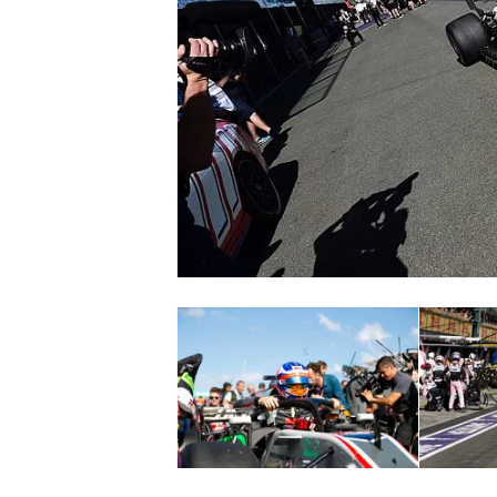
INDYCAR
WEC
DTM