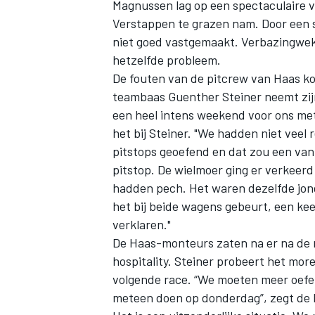
Magnussen lag op een spectaculaire vi
Verstappen te grazen nam. Door een s
niet goed vastgemaakt. Verbazingwek
hetzelfde probleem.
De fouten van de pitcrew van Haas k
teambaas Guenther Steiner neemt zijn 
een heel intens weekend voor ons met 
het bij Steiner. "We hadden niet vee
pitstops geoefend en dat zou een va
pitstop. De wielmoer ging er verkeer
hadden pech. Het waren dezelfde jong
het bij beide wagens gebeurt, een ke
verklaren."
De Haas-monteurs zaten na er na de r
hospitality. Steiner probeert het mor
volgende race. “We moeten meer oefen
meteen doen op donderdag”, zegt de It