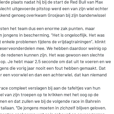
erde plaats nadat hij bij de start de Red Bull van Max
lecht uitgevoerde pitstop werd een van zijn wiel echter
kend genoeg overkwam Grosjean bij zijn bandenwissel
osten het team dus een enorme zak punten, maar
jongens in bescherming. “Het is ongelooflijk. Het was
enkele problemen tijdens de vrijdagtrainingen”, klinkt
l reserveonderdelen mee. We hebben daardoor weinig op
n de redenen kunnen zijn. Het was gewoon een slechte
d op. Je hebt maar 2,5 seconde om dat uit te voeren en we
ens die vorig jaar nooit een fout hebben gemaakt. Dat
er een voorwiel en dan een achterwiel, dat kan niemand
ace compleet verslagen bij aan de tafeltjes van hun
eel van zijn troepen op te krikken met het oog op de
en en dat zullen we bij de volgende race in Bahrein
aliaan. "De jongens moeten in zichzelf blijven geloven.