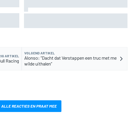
ortland af
Hoe een 'gesloopte' Marco Bezzecchi naar het
sprintpodium van de British GP vocht
VOLGEND ARTIKEL
IG ARTIKEL
Alonso: “Dacht dat Verstappen een truc met me
Bull Racing
wilde uithalen”
 ALLE REACTIES EN PRAAT MEE