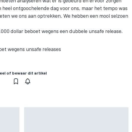
e moeten analyseren wat er is gebeurd en ervoor zorgen
en heel ontgoochelende dag voor ons, maar het tempo was
eten we ons aan optrekken. We hebben een mooi seizoen
0.000 dollar beboet wegens een dubbele unsafe release.
oet wegens unsafe releases
eel of bewaar dit artikel