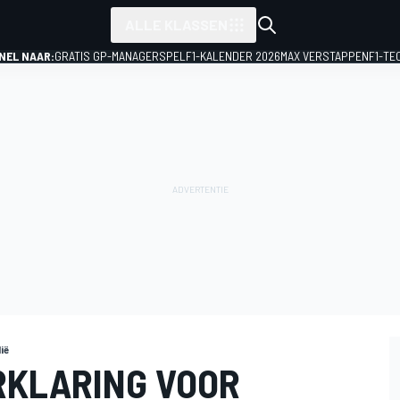
ALLE KLASSEN
NEL NAAR:
GRATIS GP-MANAGERSPEL
F1-KALENDER 2026
MAX VERSTAPPEN
F1-TE
ië
RKLARING VOOR