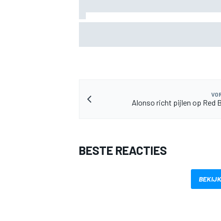
Felix Rosenqvist pakt IndyCar-pole in P
van Alex Palou met 0,018s
MEER RACEKLASSEN
VOR
Alonso richt pijlen op Red 
BESTE REACTIES
BEKIJK