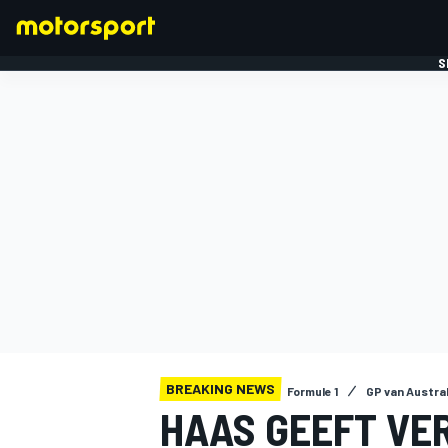
S
FORMULE 1
BREAKING NEWS
Formule 1
GP van Austral
HAAS GEEFT VE