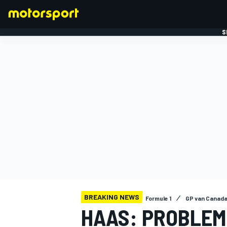
S
FORMULE 1
BREAKING NEWS
Formule 1
GP van Canad
HAAS: PROBLEM