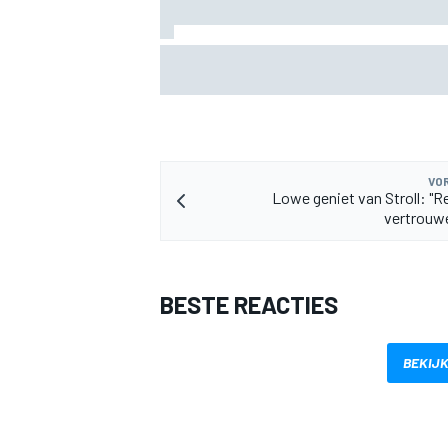
Albon: Baku-upgrade lost problemen va
Williams in F1 2026 niet op
MEER RACEKLASSEN
VOR
Lowe geniet van Stroll: "Re
vertrouw
BESTE REACTIES
BEKIJK