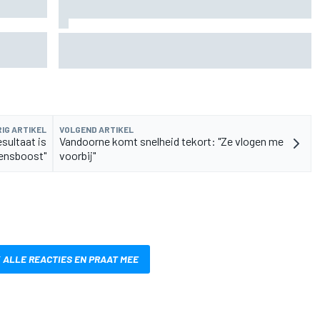
n
De nieuwigheid van Cadillac is eraf, maar dat is
juist een compliment
IG ARTIKEL
VOLGEND ARTIKEL
sultaat is
Vandoorne komt snelheid tekort: "Ze vlogen me
ensboost"
voorbij"
 ALLE REACTIES EN PRAAT MEE