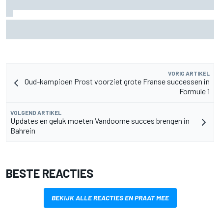
Szafnauer adviseert Ferrari: 'Laat Charles Leclerc met
rust' in duel met Hamilton
VORIG ARTIKEL
Oud-kampioen Prost voorziet grote Franse successen in
Formule 1
VOLGEND ARTIKEL
Updates en geluk moeten Vandoorne succes brengen in
Bahrein
BESTE REACTIES
BEKIJK ALLE REACTIES EN PRAAT MEE