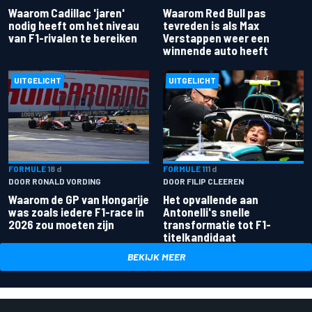
Waarom Cadillac 'jaren'
Waarom Red Bull pas
nodig heeft om het niveau
tevreden is als Max
van F1-rivalen te bereiken
Verstappen weer een
winnende auto heeft
UITGELICHT
UITGELICHT
FORMULE 1
8 d
FORMULE 1
11 d
DOOR RONALD VORDING
DOOR FILIP CLEEREN
Waarom de GP van Hongarije
Het opvallende aan
was zoals iedere F1-race in
Antonelli's snelle
2026 zou moeten zijn
transformatie tot F1-
titelkandidaat
BEKIJK MEER