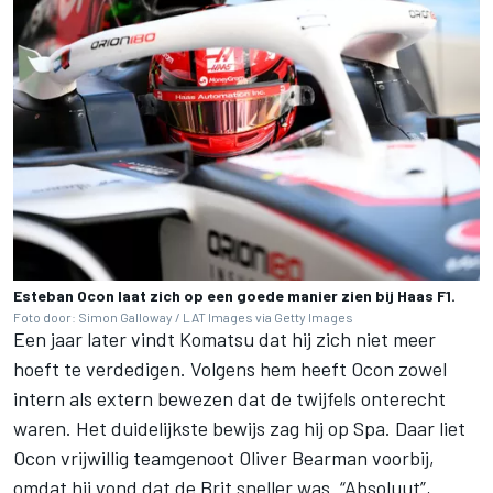
Esteban Ocon laat zich op een goede manier zien bij Haas F1.
Foto door: Simon Galloway / LAT Images via Getty Images
Een jaar later vindt Komatsu dat hij zich niet meer
hoeft te verdedigen. Volgens hem heeft Ocon zowel
intern als extern bewezen dat de twijfels onterecht
waren. Het duidelijkste bewijs zag hij op Spa. Daar liet
Ocon vrijwillig teamgenoot
Oliver Bearman
voorbij,
omdat hij vond dat de Brit sneller was. “Absoluut”,