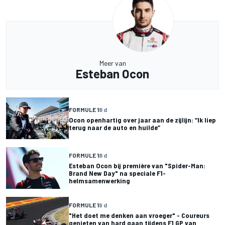
Meer van
Esteban Ocon
FORMULE 1
8 d
Ocon openhartig over jaar aan de zijlijn: “Ik liep
terug naar de auto en huilde”
FORMULE 1
8 d
Esteban Ocon bij première van "Spider-Man:
Brand New Day" na speciale F1-
helmsamenwerking
FORMULE 1
9 d
"Het doet me denken aan vroeger" - Coureurs
genieten van hard gaan tijdens F1 GP van