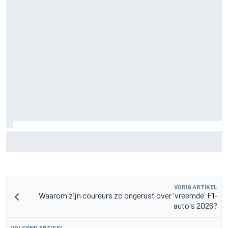
IndyCar-stand na Portland: Palou hard op weg naar vijfde
titel
VORIG ARTIKEL
Waarom zijn coureurs zo ongerust over 'vreemde' F1-
auto's 2026?
VOLGEND ARTIKEL