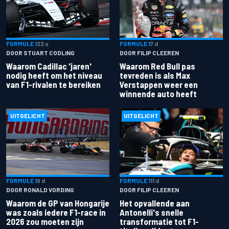
FORMULE 1
22 u
FORMULE 1
7 d
DOOR STUART CODLING
DOOR FILIP CLEEREN
Waarom Cadillac 'jaren'
Waarom Red Bull pas
nodig heeft om het niveau
tevreden is als Max
van F1-rivalen te bereiken
Verstappen weer een
winnende auto heeft
UITGELICHT
UITGELICHT
FORMULE 1
9 d
FORMULE 1
11 d
DOOR RONALD VORDING
DOOR FILIP CLEEREN
Waarom de GP van Hongarije
Het opvallende aan
was zoals iedere F1-race in
Antonelli's snelle
2026 zou moeten zijn
transformatie tot F1-