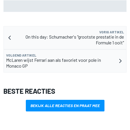
De nieuwigheid van Cadillac is eraf, maar dat is juist een
compliment
VORIG ARTIKEL
On this day: Schumacher's "grootste prestatie in de
Formule 1 ooit"
VOLGEND ARTIKEL
McLaren wijst Ferrari aan als favoriet voor pole in
Monaco GP
BESTE REACTIES
BEKIJK ALLE REACTIES EN PRAAT MEE