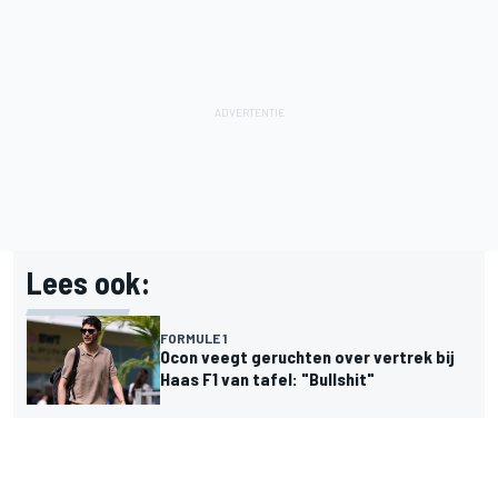
Lees ook:
FORMULE 1
Ocon veegt geruchten over vertrek bij
Haas F1 van tafel: "Bullshit"