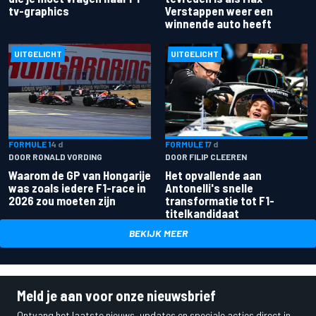
tv-graphics
Verstappen weer een
winnende auto heeft
UITGELICHT
UITGELICHT
FORMULE 1
4 d
FORMULE 1
7 d
DOOR RONALD VORDING
DOOR FILIP CLEEREN
Waarom de GP van Hongarije
Het opvallende aan
was zoals iedere F1-race in
Antonelli's snelle
2026 zou moeten zijn
transformatie tot F1-
titelkandidaat
BEKIJK MEER
Meld je aan voor onze nieuwsbrief
Ontvang het laatste nieuws, updates en speciale acties direct in