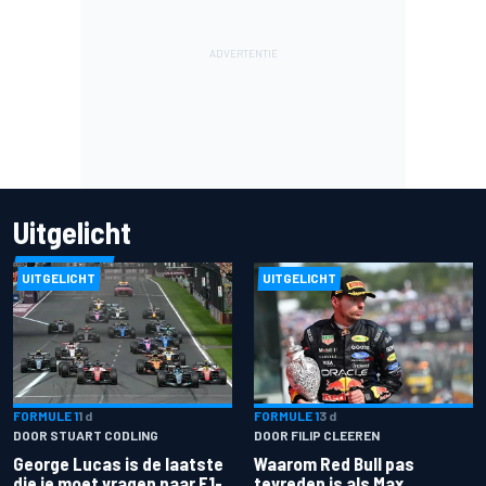
Uitgelicht
UITGELICHT
UITGELICHT
FORMULE 1
1 d
FORMULE 1
3 d
DOOR STUART CODLING
DOOR FILIP CLEEREN
George Lucas is de laatste
Waarom Red Bull pas
die je moet vragen naar F1-
tevreden is als Max