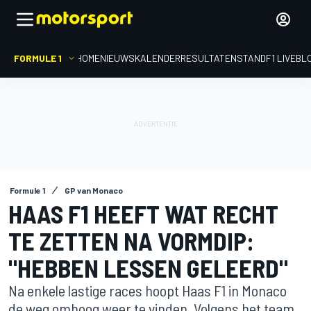
FORMULE 1
HOME
NIEUWS
KALENDER
RESULTATEN
STAND
F1 LIVEBL
Formule 1
GP van Monaco
HAAS F1 HEEFT WAT RECHT
TE ZETTEN NA VORMDIP:
"HEBBEN LESSEN GELEERD"
Na enkele lastige races hoopt Haas F1 in Monaco
de weg omhoog weer te vinden. Volgens het team