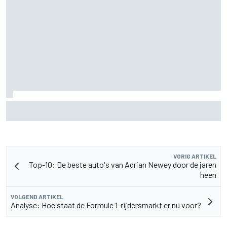
Waarom Aston Martin ondanks alles aantrekkelijk blijft op
de F1-rijdersmarkt
VORIG ARTIKEL
Top-10: De beste auto's van Adrian Newey door de jaren
heen
VOLGEND ARTIKEL
Analyse: Hoe staat de Formule 1-rijdersmarkt er nu voor?