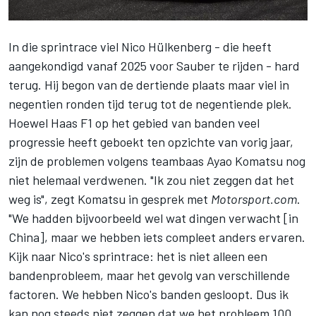
In die sprintrace viel
Nico Hülkenberg
-
die heeft
aangekondigd vanaf 2025 voor Sauber te rijden
- hard
terug. Hij begon van de dertiende plaats maar viel in
negentien ronden tijd terug tot de negentiende plek.
Hoewel Haas F1 op het gebied van banden veel
progressie heeft geboekt ten opzichte van vorig jaar,
zijn de problemen volgens teambaas Ayao Komatsu nog
niet helemaal verdwenen. "Ik zou niet zeggen dat het
weg is", zegt Komatsu in gesprek met
Motorsport.com
.
"We hadden bijvoorbeeld wel wat dingen verwacht [in
China], maar we hebben iets compleet anders ervaren.
Kijk naar Nico's sprintrace: het is niet alleen een
bandenprobleem, maar het gevolg van verschillende
factoren. We hebben Nico's banden gesloopt. Dus ik
kan nog steeds niet zeggen dat we het probleem 100