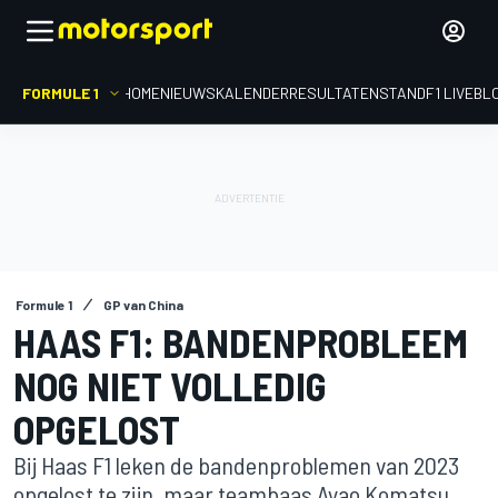
FORMULE 1
HOME
NIEUWS
KALENDER
RESULTATEN
STAND
F1 LIVEBL
Formule 1
GP van China
HAAS F1: BANDENPROBLEEM
NOG NIET VOLLEDIG
OPGELOST
Bij Haas F1 leken de bandenproblemen van 2023
opgelost te zijn, maar teambaas Ayao Komatsu