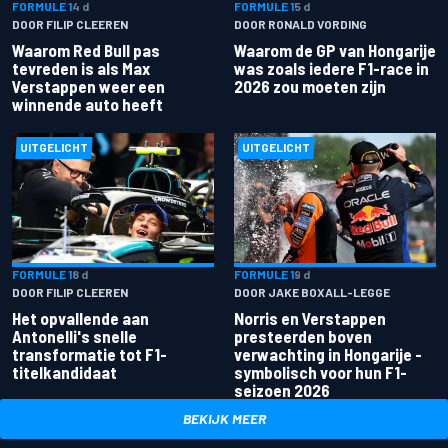
FORMULE 1
4 d
FORMULE 1
5 d
DOOR FILIP CLEEREN
DOOR RONALD VORDING
Waarom Red Bull pas
Waarom de GP van Hongarije
tevreden is als Max
was zoals iedere F1-race in
Verstappen weer een
2026 zou moeten zijn
winnende auto heeft
UITGELICHT
UITGELICHT
FORMULE 1
8 d
FORMULE 1
9 d
DOOR FILIP CLEEREN
DOOR JAKE BOXALL-LEGGE
Het opvallende aan
Norris en Verstappen
Antonelli's snelle
presteerden boven
transformatie tot F1-
verwachting in Hongarije -
titelkandidaat
symbolisch voor hun F1-
seizoen 2026
BEKIJK MEER