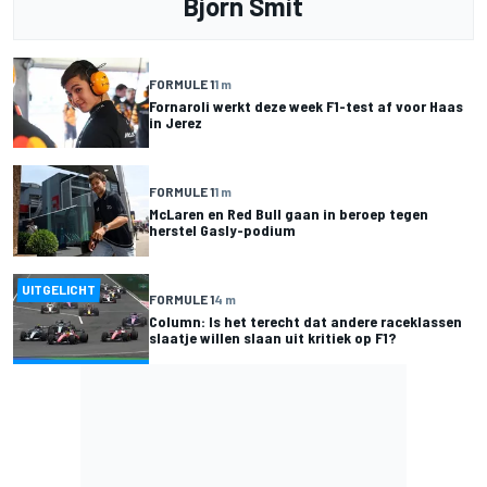
Bjorn Smit
FORMULE 1
1 m
Fornaroli werkt deze week F1-test af voor Haas
in Jerez
FORMULE 1
1 m
McLaren en Red Bull gaan in beroep tegen
herstel Gasly-podium
UITGELICHT
FORMULE 1
4 m
Column: Is het terecht dat andere raceklassen
slaatje willen slaan uit kritiek op F1?