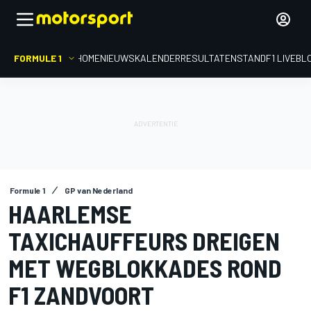
FORMULE 1
HOME
NIEUWS
KALENDER
RESULTATEN
STAND
F1 LIVEBL
Formule 1
GP van Nederland
HAARLEMSE
TAXICHAUFFEURS DREIGEN
MET WEGBLOKKADES ROND
F1 ZANDVOORT