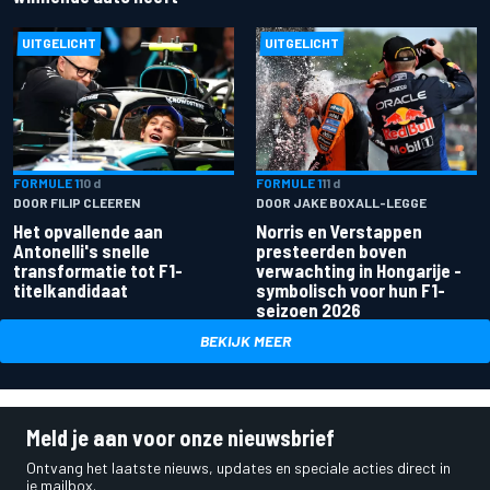
UITGELICHT
UITGELICHT
FORMULE 1
10 d
FORMULE 1
11 d
DOOR FILIP CLEEREN
DOOR JAKE BOXALL-LEGGE
Het opvallende aan
Norris en Verstappen
Antonelli's snelle
presteerden boven
transformatie tot F1-
verwachting in Hongarije -
titelkandidaat
symbolisch voor hun F1-
seizoen 2026
BEKIJK MEER
Meld je aan voor onze nieuwsbrief
Ontvang het laatste nieuws, updates en speciale acties direct in
je mailbox.