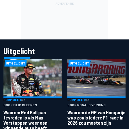
Uitgelicht
UITGELICHT
UITGELICHT
FORMULE 1
6 d
FORMULE 1
8 d
DOOR FILIP CLEEREN
DOOR RONALD VORDING
Waarom Red Bull pas
Waarom de GP van Hongarije
tevreden is als Max
was zoals iedere F1-race in
Verstappen weer een
2026 zou moeten zijn
winnende auto heeft