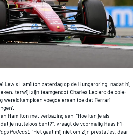
zei
Lewis Hamilton
zaterdag op de Hungaroring, nadat hij
steken, terwijl zijn teamgenoot
Charles Leclerc
de pole-
ig wereldkampioen voegde eraan toe dat Ferrari
angen’.
n Hamilton met verbazing aan. “Hoe kan je als
t je nutteloos bent?”, vraagt de voormalig Haas F1-
lags Podcast
. “Het gaat mij niet om zijn prestaties, daar