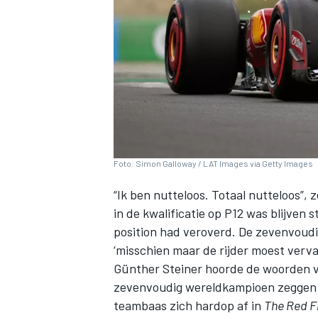
INDYCAR
Foto: Simon Galloway / LAT Images via Getty Images
“Ik ben nutteloos. Totaal nutteloos”, 
in de kwalificatie op P12 was blijven 
position had veroverd. De zevenvoud
‘misschien maar de rijder moest verv
Günther Steiner hoorde de woorden va
WEC
DTM
zevenvoudig wereldkampioen zeggen da
teambaas zich hardop af in
The Red F