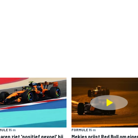
ULE 1
5 m
FORMULE 1
5 m
ren ziet 'positief gevoel' bij
Mekies prijst Red Bull om eige