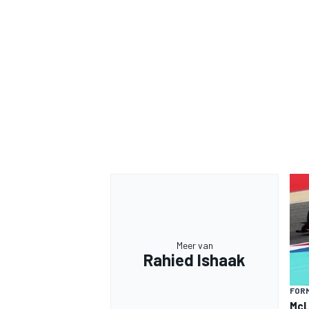
Meer van
Rahied Ishaak
FORM
McLa