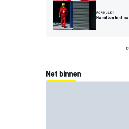
FORMULE 1
Hamilton hint na
D
Net binnen