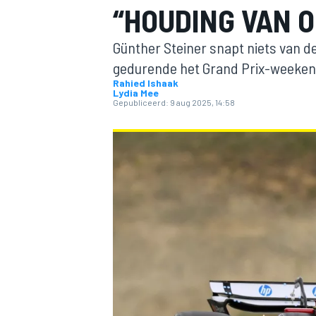
“HOUDING VAN 
Günther Steiner snapt niets van de
gedurende het Grand Prix-weekend
Rahied Ishaak
Lydia Mee
Gepubliceerd:
9 aug 2025, 14:58
MOTOGP