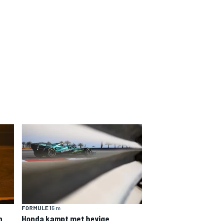
FORMULE 1
5 m
n
Honda kampt met hevige