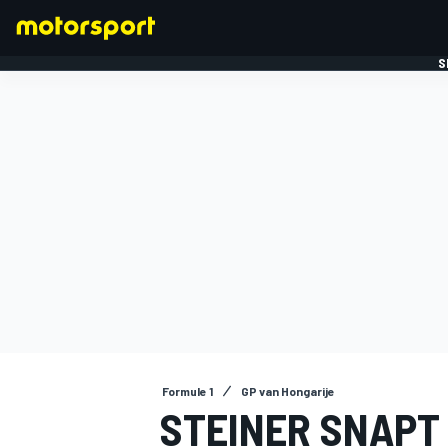
S
FORMULE 1
Formule 1
GP van Hongarije
STEINER SNAPT 