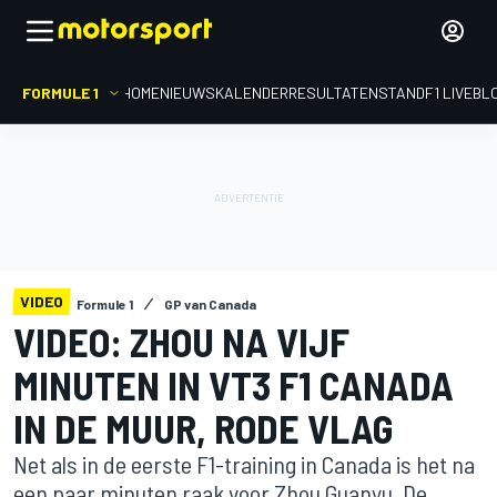
FORMULE 1
HOME
NIEUWS
KALENDER
RESULTATEN
STAND
F1 LIVEBL
VIDEO
Formule 1
GP van Canada
VIDEO: ZHOU NA VIJF
MINUTEN IN VT3 F1 CANADA
IN DE MUUR, RODE VLAG
Net als in de eerste F1-training in Canada is het na
een paar minuten raak voor Zhou Guanyu. De