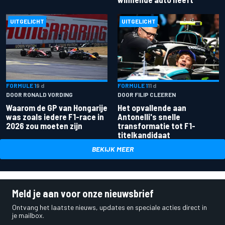
UITGELICHT
UITGELICHT
FORMULE 1
9 d
FORMULE 1
11 d
DOOR RONALD VORDING
DOOR FILIP CLEEREN
Waarom de GP van Hongarije
Het opvallende aan
was zoals iedere F1-race in
Antonelli's snelle
2026 zou moeten zijn
transformatie tot F1-
titelkandidaat
BEKIJK MEER
Meld je aan voor onze nieuwsbrief
Ontvang het laatste nieuws, updates en speciale acties direct in
je mailbox.