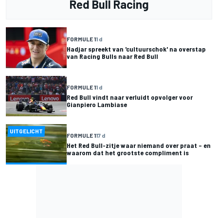
Red Bull Racing
FORMULE 1
1 d
Hadjar spreekt van 'cultuurschok' na overstap
van Racing Bulls naar Red Bull
FORMULE 1
1 d
Red Bull vindt naar verluidt opvolger voor
Gianpiero Lambiase
UITGELICHT
FORMULE 1
17 d
Het Red Bull-zitje waar niemand over praat – en
waarom dat het grootste compliment is