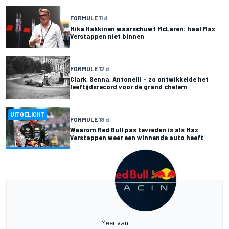
FORMULE 1
1 d
Mika Hakkinen waarschuwt McLaren: haal Max
Verstappen niet binnen
FORMULE 1
2 d
Clark, Senna, Antonelli – zo ontwikkelde het
leeftijdsrecord voor de grand chelem
UITGELICHT
FORMULE 1
8 d
Waarom Red Bull pas tevreden is als Max
Verstappen weer een winnende auto heeft
Meer van