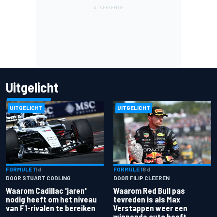
Uitgelicht
UITGELICHT
UITGELICHT
FORMULE 1
1 d
FORMULE 1
8 d
DOOR STUART CODLING
DOOR FILIP CLEEREN
Waarom Cadillac 'jaren'
Waarom Red Bull pas
nodig heeft om het niveau
tevreden is als Max
van F1-rivalen te bereiken
Verstappen weer een
winnende auto heeft