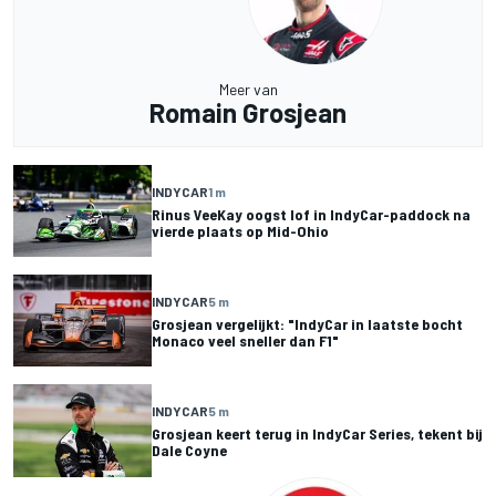
Meer van
Romain Grosjean
INDYCAR
1 m
Rinus VeeKay oogst lof in IndyCar-paddock na
vierde plaats op Mid-Ohio
INDYCAR
5 m
Grosjean vergelijkt: "IndyCar in laatste bocht
Monaco veel sneller dan F1"
INDYCAR
5 m
Grosjean keert terug in IndyCar Series, tekent bij
Dale Coyne