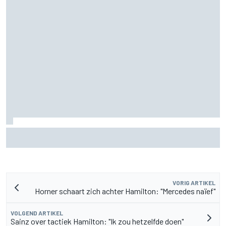
Pedro Acosta houdt hoop op eerste MotoGP-zege met KTM
VORIG ARTIKEL
Horner schaart zich achter Hamilton: "Mercedes naïef"
VOLGEND ARTIKEL
Sainz over tactiek Hamilton: "Ik zou hetzelfde doen"