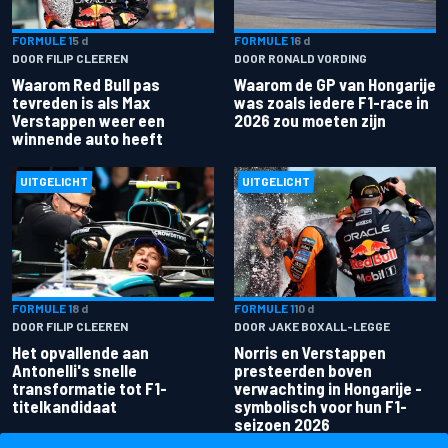
FORMULE 1
5 d
FORMULE 1
6 d
DOOR FILIP CLEEREN
DOOR RONALD VORDING
Waarom Red Bull pas
Waarom de GP van Hongarije
tevreden is als Max
was zoals iedere F1-race in
Verstappen weer een
2026 zou moeten zijn
winnende auto heeft
UITGELICHT
UITGELICHT
FORMULE 1
8 d
FORMULE 1
10 d
DOOR FILIP CLEEREN
DOOR JAKE BOXALL-LEGGE
Het opvallende aan
Norris en Verstappen
Antonelli's snelle
presteerden boven
transformatie tot F1-
verwachting in Hongarije -
titelkandidaat
symbolisch voor hun F1-
seizoen 2026