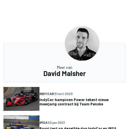
Meer van
David Malsher
INDYCAR
31 mrt 2023
IndyCar-kampioen Power tekent nieuw
meerjarig contract bij Team Penske
IMSA
20 jan 2021
Rossi test op dezelfde dag IndyCar en IMSA