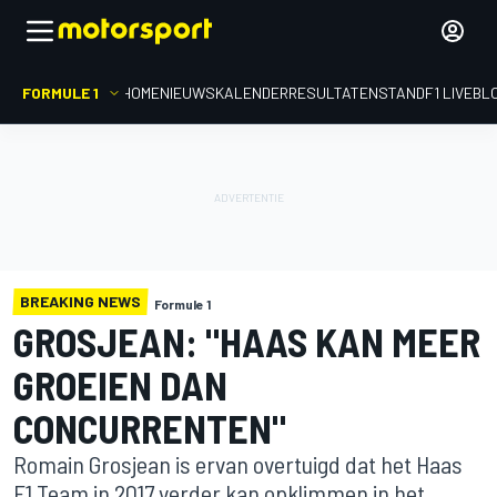
FORMULE 1
HOME
NIEUWS
KALENDER
RESULTATEN
STAND
F1 LIVEBL
BREAKING NEWS
Formule 1
GROSJEAN: "HAAS KAN MEER
GROEIEN DAN
CONCURRENTEN"
Romain Grosjean is ervan overtuigd dat het Haas
F1 Team in 2017 verder kan opklimmen in het