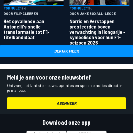
FORMULE 1
9 d
FORMULE 1
11 d
DOOR FILIP CLEEREN
DOOR JAKE BOXALL-LEGGE
Het opvallende aan
Norris en Verstappen
Antonelli's snelle
presteerden boven
transformatie tot F1-
verwachting in Hongarije -
titelkandidaat
symbolisch voor hun F1-
seizoen 2026
BEKIJK MEER
Meld je aan voor onze nieuwsbrief
Ontvang het laatste nieuws, updates en speciale acties direct in
je mailbox.
ABONNEER
Download onze app