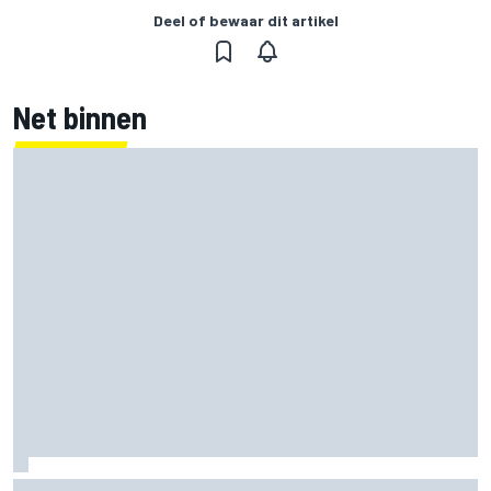
Deel of bewaar dit artikel
Net binnen
Lewis Hamilton deelt eerste foto's van nieuwe puppy Halo