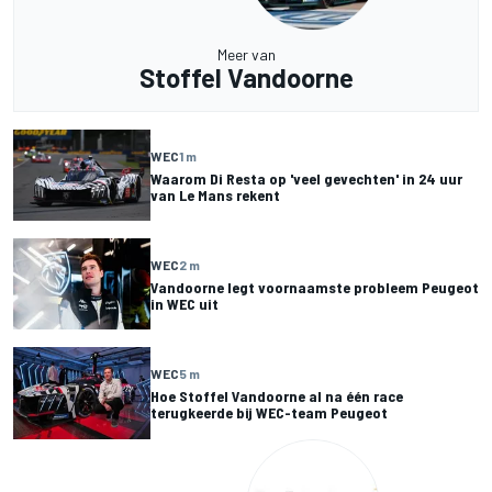
Meer van
Stoffel Vandoorne
WEC
1 m
Waarom Di Resta op 'veel gevechten' in 24 uur
van Le Mans rekent
WEC
2 m
Vandoorne legt voornaamste probleem Peugeot
in WEC uit
WEC
5 m
Hoe Stoffel Vandoorne al na één race
terugkeerde bij WEC-team Peugeot