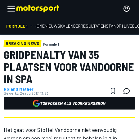
FORMULE 1
HOME
NIEUWS
KALENDER
RESULTATEN
STAND
F1 LIVEBL
BREAKING NEWS
Formule 1
GRIDPENALTY VAN 35
PLAATSEN VOOR VANDOORNE
IN SPA
Roland Mather
Bewerkt:
24 aug 2017, 13:23
TOEVOEGEN ALS VOORKEURSBRON
Het gaat voor Stoffel Vandoorne niet eenvoudig
worden om een mooi resultaat te behalen in zijn