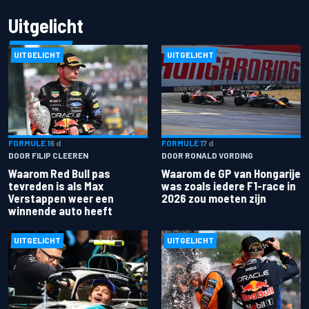
Uitgelicht
UITGELICHT
UITGELICHT
FORMULE 1
6 d
FORMULE 1
7 d
DOOR FILIP CLEEREN
DOOR RONALD VORDING
Waarom Red Bull pas
Waarom de GP van Hongarije
tevreden is als Max
was zoals iedere F1-race in
Verstappen weer een
2026 zou moeten zijn
winnende auto heeft
UITGELICHT
UITGELICHT