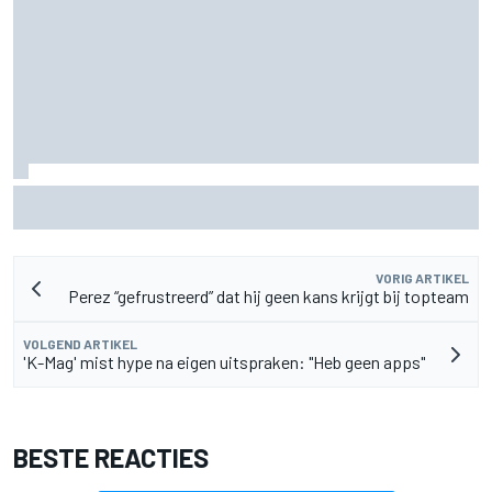
Hadjar spreekt van 'cultuurschok' na overstap van Racing
Bulls naar Red Bull
VORIG ARTIKEL
Perez “gefrustreerd” dat hij geen kans krijgt bij topteam
VOLGEND ARTIKEL
'K-Mag' mist hype na eigen uitspraken: "Heb geen apps"
BESTE REACTIES