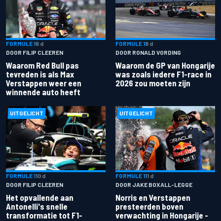
FORMULE 1
6 d
FORMULE 1
8 d
DOOR FILIP CLEEREN
DOOR RONALD VORDING
Waarom Red Bull pas
Waarom de GP van Hongarije
tevreden is als Max
was zoals iedere F1-race in
Verstappen weer een
2026 zou moeten zijn
winnende auto heeft
UITGELICHT
UITGELICHT
FORMULE 1
10 d
FORMULE 1
11 d
DOOR FILIP CLEEREN
DOOR JAKE BOXALL-LEGGE
Het opvallende aan
Norris en Verstappen
Antonelli's snelle
presteerden boven
transformatie tot F1-
verwachting in Hongarije -