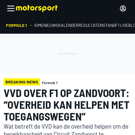
FORMULE 1
HOME
NIEUWS
KALENDER
RESULTATEN
STAND
F1 LIVEBL
BREAKING NEWS
Formule 1
VVD OVER F1 OP ZANDVOORT:
“OVERHEID KAN HELPEN MET
TOEGANGSWEGEN”
Wat betreft de VVD kan de overheid helpen om de
bereikbaarheid van Circuit Zandvoort te