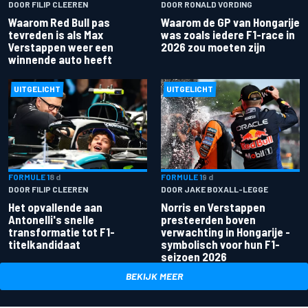
DOOR FILIP CLEEREN
DOOR RONALD VORDING
Waarom Red Bull pas
Waarom de GP van Hongarije
tevreden is als Max
was zoals iedere F1-race in
Verstappen weer een
2026 zou moeten zijn
winnende auto heeft
UITGELICHT
UITGELICHT
FORMULE 1
8 d
FORMULE 1
9 d
DOOR FILIP CLEEREN
DOOR JAKE BOXALL-LEGGE
Het opvallende aan
Norris en Verstappen
Antonelli's snelle
presteerden boven
transformatie tot F1-
verwachting in Hongarije -
titelkandidaat
symbolisch voor hun F1-
seizoen 2026
BEKIJK MEER