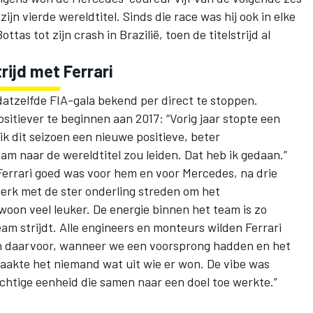
ijn vierde wereldtitel. Sinds die race was hij ook in elke
tas tot zijn crash in Brazilië, toen de titelstrijd al
rijd met Ferrari
atzelfde FIA-gala bekend per direct te stoppen.
itiever te beginnen aan 2017: “Vorig jaar stopte een
 ik dit seizoen een nieuwe positieve, beter
eam naar de wereldtitel zou leiden. Dat heb ik gedaan.”
 Ferrari goed was voor hem en voor Mercedes, na drie
merk met de ster onderling streden om het
on veel leuker. De energie binnen het team is zo
m strijdt. Alle engineers en monteurs wilden Ferrari
en daarvoor, wanneer we een voorsprong hadden en het
maakte het niemand wat uit wie er won. De vibe was
chtige eenheid die samen naar een doel toe werkte.”