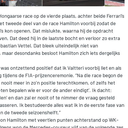
Hongaarse race op de vierde plaats, achter beide Ferrari’s
het tweede deel van de race Hamilton voorbij zodat de
’s kon openen. Dat mislukte, waarna hij de opdracht
en. Dat deed hij in de laatste bocht en verloor zo extra
bastian Vettel. Dat bleek uiteindelijk niet van
, maar desondanks besloot Hamilton zich iets dergelijks
as ontzettend positief dat ik Valtteri voorbij liet en als
ug tijdens de FIA-prijzenceremonie. “Na die race begon de
l nooit meer in zo’n positie terechtkomen, of zelfs het
ten bepalen wie er voor de ander eindigt’. Ik dacht:
den’ en dan zal er nooit of te nimmer de vraag gesteld
asseren. Ik bestudeerde alles wat ik in de eerste fase van
in de tweede seizoenshelft.”
egon Hamilton met veertien punten achterstand op WK-
olgens won de Mercedes-coureur vijf van de volgende zes