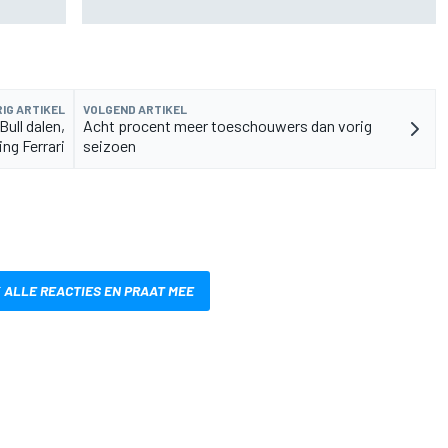
start Williams 2026
IG ARTIKEL
VOLGEND ARTIKEL
ull dalen,
Acht procent meer toeschouwers dan vorig
ing Ferrari
seizoen
 ALLE REACTIES EN PRAAT MEE