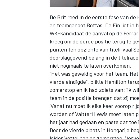
De Brit reed in de eerste fase van de 
en teamgenoot Bottas. De Fin liet in 
WK-kandidaat de aanval op de Ferrari
kreeg om de derde positie terug te gev
punten ten opzichte van titelrivaal Se
doorslaggevend belang in de titelrace
niet nogmaals te laten overkomen.
“Het was geweldig voor het team. Het w
vierde eindigde”, blikte Hamilton ter
zomerstop en ik had zoiets van: ‘ik wi
team in de positie brengen dat zij moe
‘Vanaf nu moet ik elke keer voorop rij
worden of Valtteri Lewis moet laten p
het jaar had gedaan en paste dat toe 
Door de vierde plaats in Hongarije b
leider Vettel aan de zomerstop. Verv