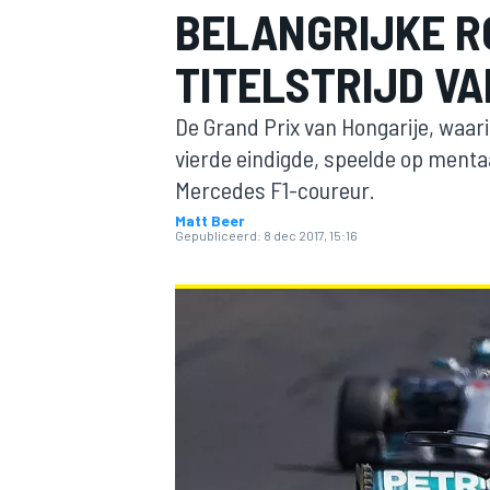
BELANGRIJKE RO
TITELSTRIJD V
De Grand Prix van Hongarije, waar
vierde eindigde, speelde op mentaal
Mercedes F1-coureur.
Matt Beer
MOTOGP
Gepubliceerd:
8 dec 2017, 15:16