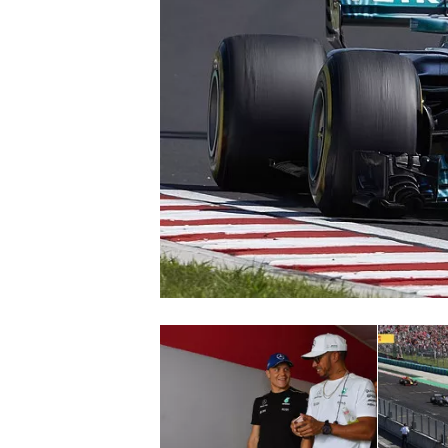
INDYCAR
WEC
DTM