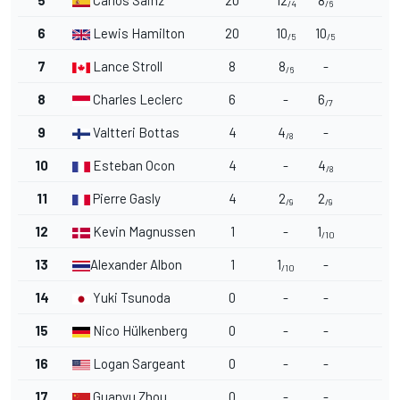
/4
/6
6
Lewis Hamilton
20
10
10
/5
/5
7
Lance Stroll
8
8
-
/6
8
Charles Leclerc
6
-
6
/7
9
Valtteri Bottas
4
4
-
/8
10
Esteban Ocon
4
-
4
/8
11
Pierre Gasly
4
2
2
/9
/9
12
Kevin Magnussen
1
-
1
/10
13
Alexander Albon
1
1
-
/10
14
Yuki Tsunoda
0
-
-
15
Nico Hülkenberg
0
-
-
16
Logan Sargeant
0
-
-
17
Guanyu Zhou
0
-
-