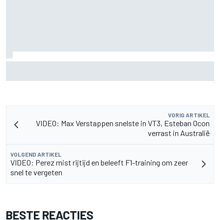
MotoGP Britse GP: Jorge Martin leidt Aprilia 1-2-3 in sprint,
Marc Marquez worstelt
VORIG ARTIKEL
VIDEO: Max Verstappen snelste in VT3, Esteban Ocon
verrast in Australië
VOLGEND ARTIKEL
VIDEO: Perez mist rijtijd en beleeft F1-training om zeer
snel te vergeten
BESTE REACTIES