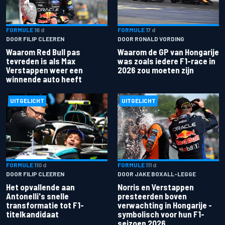
FORMULE 1
6 d
FORMULE 1
7 d
DOOR FILIP CLEEREN
DOOR RONALD VORDING
Waarom Red Bull pas
Waarom de GP van Hongarije
tevreden is als Max
was zoals iedere F1-race in
Verstappen weer een
2026 zou moeten zijn
winnende auto heeft
UITGELICHT
UITGELICHT
FORMULE 1
10 d
FORMULE 1
11 d
DOOR FILIP CLEEREN
DOOR JAKE BOXALL-LEGGE
Het opvallende aan
Norris en Verstappen
Antonelli's snelle
presteerden boven
transformatie tot F1-
verwachting in Hongarije -
titelkandidaat
symbolisch voor hun F1-
seizoen 2026