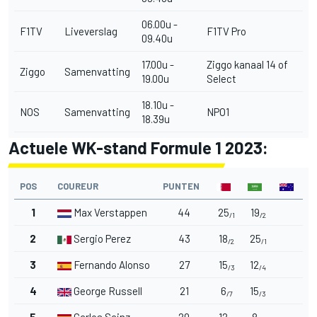
06.00u -
F1TV
Liveverslag
F1TV Pro
09.40u
17.00u -
Ziggo kanaal 14 of
Ziggo
Samenvatting
19.00u
Select
18.10u -
NOS
Samenvatting
NPO1
18.39u
Actuele WK-stand Formule 1 2023:
POS
COUREUR
PUNTEN
1
Max Verstappen
44
25
19
/1
/2
2
Sergio Perez
43
18
25
/2
/1
3
Fernando Alonso
27
15
12
/3
/4
4
George Russell
21
6
15
/7
/3
5
Carlos Sainz
20
12
8