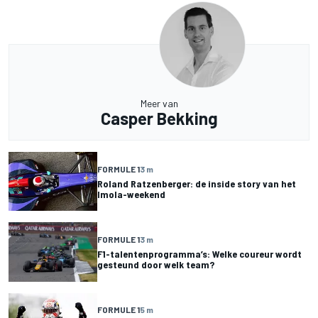
Meer van
Casper Bekking
FORMULE 1
3 m
Roland Ratzenberger: de inside story van het
Imola-weekend
FORMULE 1
3 m
F1-talentenprogramma’s: Welke coureur wordt
gesteund door welk team?
FORMULE 1
5 m