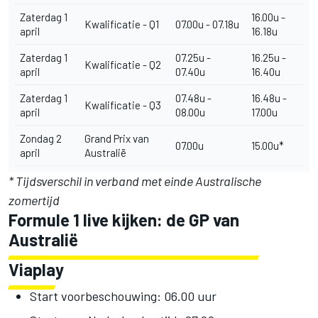
Zaterdag 1
16.00u -
Kwalificatie - Q1
07.00u - 07.18u
april
16.18u
Zaterdag 1
07.25u -
16.25u -
Kwalificatie - Q2
april
07.40u
16.40u
Zaterdag 1
07.48u -
16.48u -
Kwalificatie - Q3
april
08.00u
17.00u
Zondag 2
Grand Prix van
07.00u
15.00u*
april
Australië
* Tijdsverschil in verband met einde Australische
zomertijd
Formule 1 live kijken: de GP van
Australië
Viaplay
Start voorbeschouwing: 06.00 uur