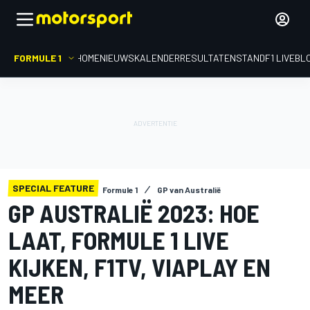
FORMULE 1
HOME
NIEUWS
KALENDER
RESULTATEN
STAND
F1 LIVEBL
SPECIAL FEATURE
Formule 1
GP van Australië
GP AUSTRALIË 2023: HOE
LAAT, FORMULE 1 LIVE
KIJKEN, F1TV, VIAPLAY EN
MEER