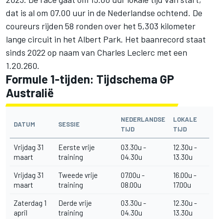
dat is al om 07.00 uur in de Nederlandse ochtend. De
coureurs rijden 58 ronden over het 5,303 kilometer
lange circuit in het Albert Park. Het baanrecord staat
sinds 2022 op naam van Charles Leclerc met een
1.20.260.
Formule 1-tijden: Tijdschema GP
Australië
NEDERLANDSE
LOKALE
DATUM
SESSIE
TIJD
TIJD
Vrijdag 31
Eerste vrije
03.30u -
12.30u -
maart
training
04.30u
13.30u
Vrijdag 31
Tweede vrije
07.00u -
16.00u -
maart
training
08.00u
17.00u
Zaterdag 1
Derde vrije
03.30u -
12.30u -
april
training
04.30u
13.30u