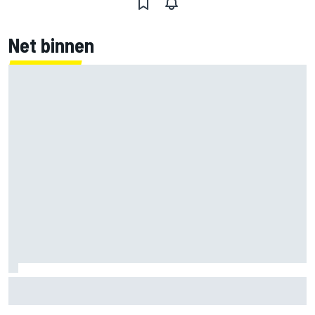
Net binnen
Will Power prijst teamchemie bij Andretti nu line-up voor
2027 vastligt