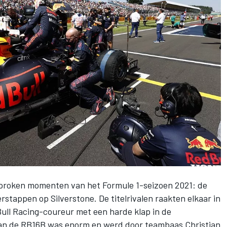
esproken momenten van het Formule 1-seizoen 2021: de
erstappen
op Silverstone. De titelrivalen raakten elkaar in
ull Racing
-coureur met een harde klap in de
an de RB16B was enorm en werd door teambaas Christian