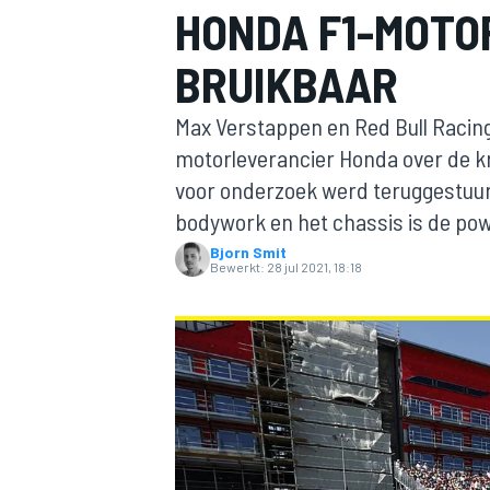
HONDA F1-MOTO
BRUIKBAAR
Max Verstappen en Red Bull Raci
motorleverancier Honda over de kr
voor onderzoek werd teruggestuur
bodywork en het chassis is de po
MOTOGP
Bjorn Smit
Bewerkt:
28 jul 2021, 18:18