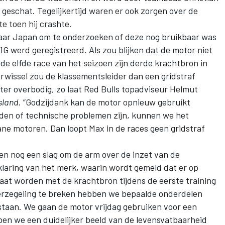
o geschat
. Tegelijkertijd waren er ook zorgen over de
 toen hij crashte.
aar Japan om te onderzoeken of deze nog bruikbaar was
1G werd geregistreerd. Als zou blijken dat de motor niet
 de elfde race van het seizoen zijn derde krachtbron in
rwissel zou de klassementsleider dan een gridstraf
hter overbodig, zo laat Red Bulls topadviseur Helmut
sland
. “Godzijdank kan de motor opnieuw gebruikt
eden of technische problemen zijn, kunnen we het
ne motoren. Dan loopt Max in de races geen gridstraf
n nog een slag om de arm over de inzet van de
klaring van het merk, waarin wordt gemeld dat er op
gaat worden met de krachtbron tijdens de eerste training
erzegeling te breken hebben we bepaalde onderdelen
taan. We gaan de motor vrijdag gebruiken voor een
ben we een duidelijker beeld van de levensvatbaarheid