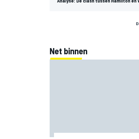
Analyse: De clash tussen Hamilton en
D
Net binnen