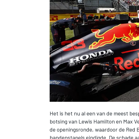
INDYCAR
Het is het nu al een van de meest b
WEC
DTM
botsing van
Lewis Hamilton
en
Max V
de openingsronde, waardoor de
Red B
bandenstapels eindigde. De schade a