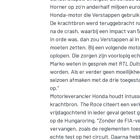
Horner
op zo’n anderhalf miljoen eur
Honda-motor die Verstappen gebruikte
De krachtbron werd teruggebracht n
na de crash, waarbij een impact van 5
in orde was, dan zou Verstappen al in
moeten zetten. Bij een volgende moto
oplopen. Die zorgen zijn voorlopig ec
Marko weten in gesprek met
RTL Duit
worden. Als er verder geen moeilijkh
seizoen afmaken met de drie toegesta
op.”
Motorleverancier Honda houdt intusse
krachtbron.
The Race
citeert een ver
vrijdagochtend in ieder geval getest 
op de Hungaroring. "Zonder de FIA-v
vervangen, zoals de reglementen toes
echte test op het circuit. Daarna heb