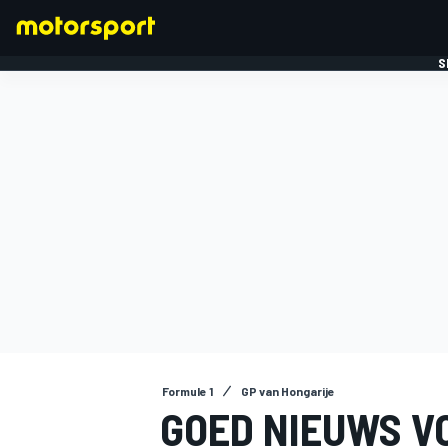
S
FORMULE 1
Formule 1
GP van Hongarije
GOED NIEUWS V