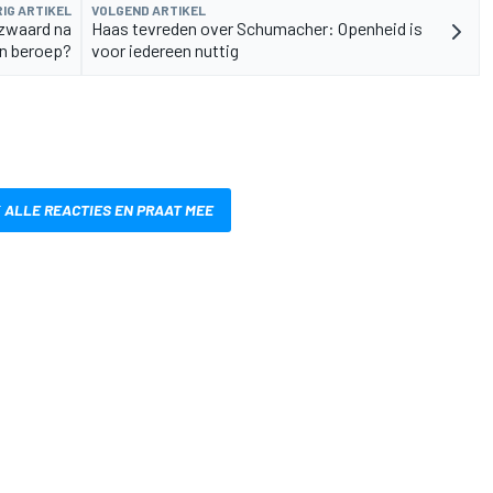
IG ARTIKEL
VOLGEND ARTIKEL
rzwaard na
Haas tevreden over Schumacher: Openheid is
n beroep?
voor iedereen nuttig
 ALLE REACTIES EN PRAAT MEE