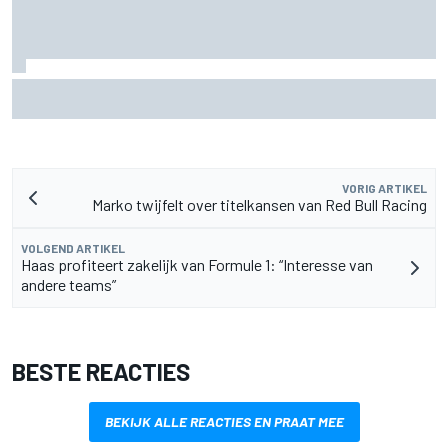
Christian Lundgaard moet in Portland van achteren komen
na problemen in kwalificatie
VORIG ARTIKEL
Marko twijfelt over titelkansen van Red Bull Racing
VOLGEND ARTIKEL
Haas profiteert zakelijk van Formule 1: “Interesse van
andere teams”
BESTE REACTIES
BEKIJK ALLE REACTIES EN PRAAT MEE