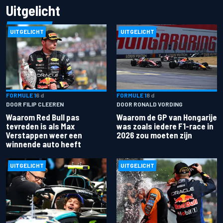
Uitgelicht
UITGELICHT
UITGELICHT
FORMULE 1
6 d
FORMULE 1
8 d
DOOR FILIP CLEEREN
DOOR RONALD VORDING
Waarom Red Bull pas
Waarom de GP van Hongarije
tevreden is als Max
was zoals iedere F1-race in
Verstappen weer een
2026 zou moeten zijn
winnende auto heeft
UITGELICHT
UITGELICHT