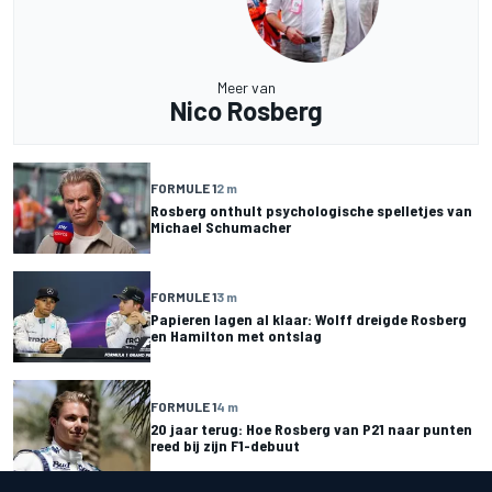
Meer van
Nico Rosberg
FORMULE 1
2 m
Rosberg onthult psychologische spelletjes van
Michael Schumacher
FORMULE 1
3 m
Papieren lagen al klaar: Wolff dreigde Rosberg
en Hamilton met ontslag
FORMULE 1
4 m
20 jaar terug: Hoe Rosberg van P21 naar punten
reed bij zijn F1-debuut