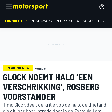
FORMULE 1
HOME
NIEUWS
KALENDER
RESULTATEN
STAND
F1 LIVEBL
BREAKING NEWS
Formule 1
GLOCK NOEMT HALO ‘EEN
VERSCHRIKKING’, ROSBERG
VOORSTANDER
Timo Glock deelt de kritiek op de halo, de drietand
die dit jaar haar intrede doet in de Formule 1 om