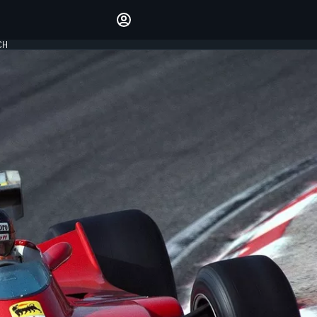
Laat je horen met de
reactiemodule
CH
LOGIN
EDITIE
NEDERLAND