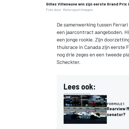
Gilles Villeneuve win zijn eerste Grand Prix
Foto door: Motorsport Images
De samenwerking tussen Ferrari e
een jaarcontract aangeboden. Hij 
een jonge rookie. Zijn doorzetti
thuisrace in Canada zijn eerste 
nog drie zeges en een tweede p
Scheckter.
Lees ook:
FORMULE 1
Rearview M
senator?