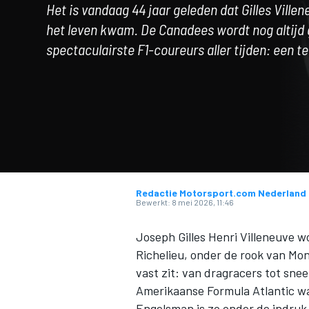
Het is vandaag 44 jaar geleden dat Gilles Ville
het leven kwam. De Canadees wordt nog altijd 
spectaculairste F1-coureurs aller tijden: een te
MOTOGP
Redactie Motorsport.com Nederland
Bewerkt:
8 mei 2026, 11:46
Joseph Gilles Henri Villeneuve w
Richelieu, onder de rook van Mont
vast zit: van dragracers tot snee
Amerikaanse Formula Atlantic waa
Engelsman is zo onder de indruk 