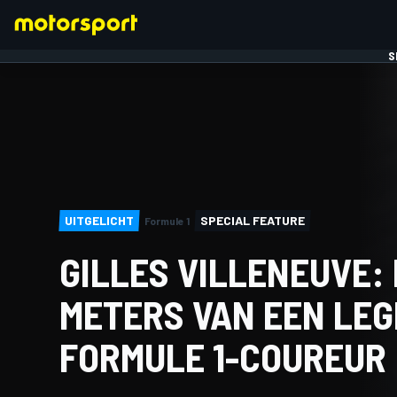
S
FORMULE 1
UITGELICHT
SPECIAL FEATURE
Formule 1
GILLES VILLENEUVE:
METERS VAN EEN LE
FORMULE 1-COUREUR