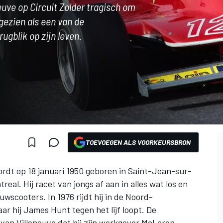
neuve op Circuit Zolder tragisch om
gezien als een van de
rugblik op zijn leven.
TOEVOEGEN ALS VOORKEURSBRON
ordt op 18 januari 1950 geboren in Saint-Jean-sur-
real. Hij racet van jongs af aan in alles wat los en
uwscooters. In 1976 rijdt hij in de Noord-
r hij James Hunt tegen het lijf loopt. De
van Villeneuve dat hij zijn werkgever
McLaren