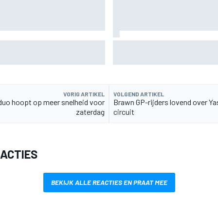
ffroadsucces op de fiets
Aston Martin onthult nieuwe l
Glenfiddich-whisky
VORIG ARTIKEL
VOLGEND ARTIKEL
duo hoopt op meer snelheid voor
Brawn GP-rijders lovend over Ya
zaterdag
circuit
EACTIES
BEKIJK ALLE REACTIES EN PRAAT MEE