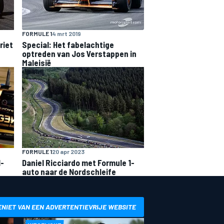
FORMULE 1
4 mrt 2019
riet
Special: Het fabelachtige
optreden van Jos Verstappen in
Maleisië
FORMULE 1
20 apr 2023
1-
Daniel Ricciardo met Formule 1-
auto naar de Nordschleife
ENIET VAN EEN ADVERTENTIEVRIJE WEBSITE