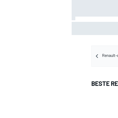
Valtteri Bottas boekt o
tijdens F1-zomerstop
Renault-
BESTE R