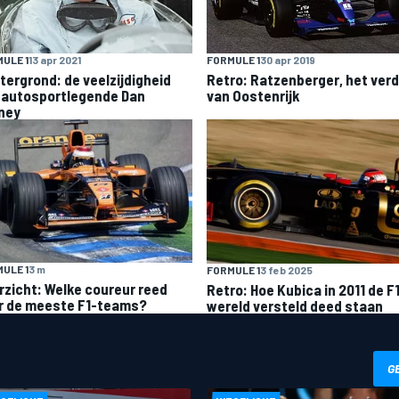
ULE 1
13 apr 2021
FORMULE 1
30 apr 2019
tergrond: de veelzijdigheid
Retro: Ratzenberger, het verd
 autosportlegende Dan
van Oostenrijk
ney
ULE 1
3 m
FORMULE 1
3 feb 2025
rzicht: Welke coureur reed
Retro: Hoe Kubica in 2011 de F
r de meeste F1-teams?
wereld versteld deed staan
G