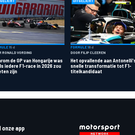
TGELICHT
UITGELICHT
ULE 1
5 d
FORMULE 1
8 d
R RONALD VORDING
DOOR FILIP CLEEREN
rom de GP van Hongarije was
Het opvallende aan Antonelli'
ls iedere F1-race in 2026 zou
snelle transformatie tot F1-
ten zijn
titelkandidaat
 onze app