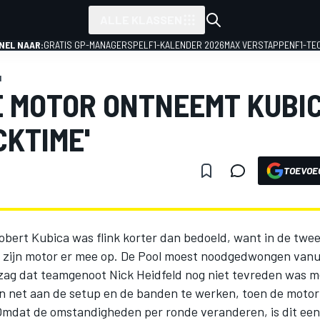
ALLE KLASSEN
NEL NAAR:
GRATIS GP-MANAGERSPEL
F1-KALENDER 2026
MAX VERSTAPPEN
F1-TE
1
 MOTOR ONTNEEMT KUBIC
CKTIME'
TOEVOE
bert Kubica was flink korter dan bedoeld, want in de twee
ld zijn motor er mee op. De Pool moest noodgedwongen vanu
 zag dat teamgenoot Nick Heidfeld nog niet tevreden was me
 net aan de setup en de banden te werken, toen de motor 
"Omdat de omstandigheden per ronde veranderen, is dit een