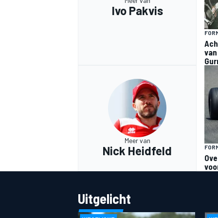
Meer van
Ivo Pakvis
FORM
Ach
van
Gur
MEER RACEKLASSEN
Meer van
Nick Heidfeld
FORM
Ove
voo
Uitgelicht