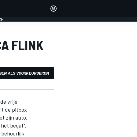
Laat je horen met de
reactiemodule
CH
LOGIN
EDITIE
A FLINK
NEDERLAND
GEN ALS VOORKEURSBRON
de vrije
it de pitbox
t zijn auto.
het begaf",
 behoorlijk