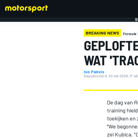
S
BREAKING NEWS
Formule 
GEPLOFTE
WAT 'TRA
Ivo Pakvis
FORMULE 1
Gepubliceerd:
30 okt 2009, 17:46
De dag van Ro
training hie
toekijken en
"We begonnen
zei Kubica. 