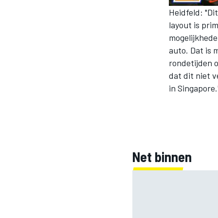
Heidfeld: "Di
layout is pri
mogelijkheden
INDYCAR
auto. Dat is 
rondetijden 
dat dit niet 
in Singapore.
Net binnen
WEC
DTM