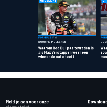
UITGELICHT
UI
FORMULE 1
4 d
FORM
DOOR FILIP CLEEREN
DOO
Waarom Red Bull pas tevreden is
Waa
als Max Verstappen weer een
zoa
winnende auto heeft
moe
Meld je aan voor onze
Download