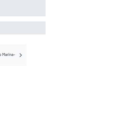
imited-edition
s Marina-