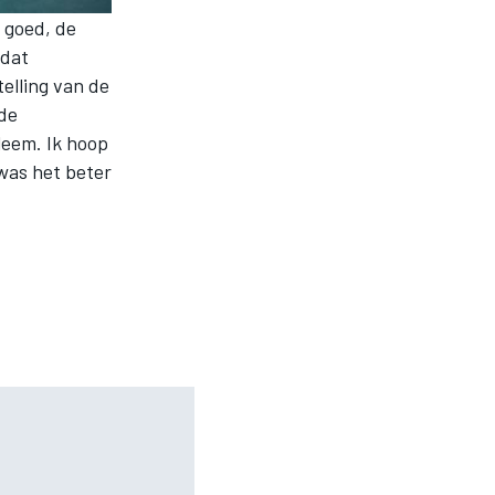
s goed, de
 dat
telling van de
 de
leem. Ik hoop
 was het beter