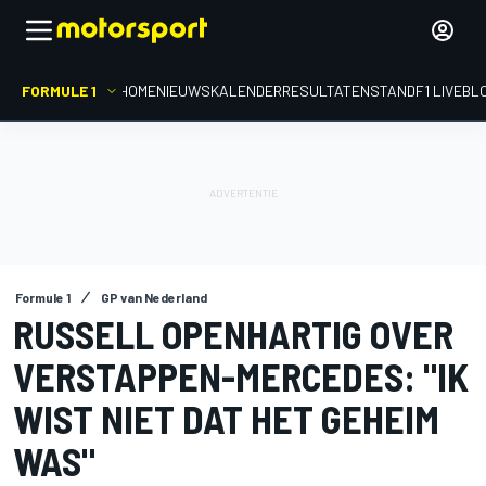
FORMULE 1
HOME
NIEUWS
KALENDER
RESULTATEN
STAND
F1 LIVEBL
Formule 1
GP van Nederland
RUSSELL OPENHARTIG OVER
VERSTAPPEN-MERCEDES: "IK
WIST NIET DAT HET GEHEIM
WAS"