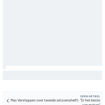
F2-talent Rafael Camara reageert op Haas F1-geruchten
voor 2027
VORIG ARTIKEL
Max Verstappen over tweede seizoenshelft: "Er het beste
van maken"