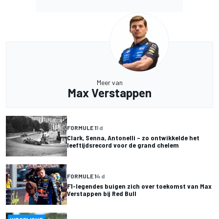
Meer van
Max Verstappen
FORMULE 1
1 d
Clark, Senna, Antonelli – zo ontwikkelde het
leeftijdsrecord voor de grand chelem
FORMULE 1
4 d
F1-legendes buigen zich over toekomst van Max
Verstappen bij Red Bull