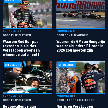
FORMULE 1
6 d
FORMULE 1
7 d
DOOR FILIP CLEEREN
DOOR RONALD VORDING
Waarom Red Bull pas
Waarom de GP van Hongarije
tevreden is als Max
was zoals iedere F1-race in
Verstappen weer een
2026 zou moeten zijn
winnende auto heeft
UITGELICHT
UITGELICHT
FORMULE 1
10 d
FORMULE 1
11 d
DOOR FILIP CLEEREN
DOOR JAKE BOXALL-LEGGE
Het opvallende aan
Norris en Verstappen