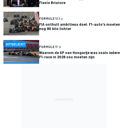
Flavio Briatore
FORMULE 1
22 u
FIA onthult ambitieus doel: F1-auto's moeten
nog 80 kilo lichter
UITGELICHT
FORMULE 1
7 d
Waarom de GP van Hongarije was zoals iedere
F1-race in 2026 zou moeten zijn