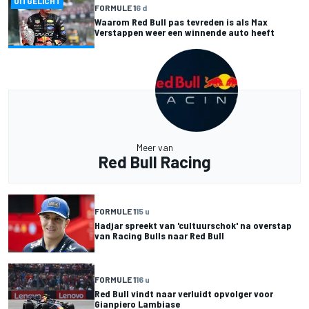
UITGELICHT
FORMULE 1
6 d
Waarom Red Bull pas tevreden is als Max
Verstappen weer een winnende auto heeft
Meer van
Red Bull Racing
FORMULE 1
15 u
Hadjar spreekt van 'cultuurschok' na overstap
van Racing Bulls naar Red Bull
FORMULE 1
16 u
Red Bull vindt naar verluidt opvolger voor
Gianpiero Lambiase