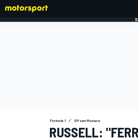
S
FORMULE 1
Formule 1
GP van Monaco
RUSSELL: "FERR