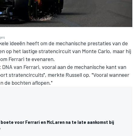
ages
kele ideeën heeft om de mechanische prestaties van de
 op het lastige stratencircuit van Monte Carlo, maar hij
 om Ferrari te evenaren.
t DNA van Ferrari, vooral aan de mechanische kant van
oort stratencircuits", merkte Russell op. "Vooral wanneer
en de bochten aflopen."
boete voor Ferrari en McLaren na te late aankomst bij
e