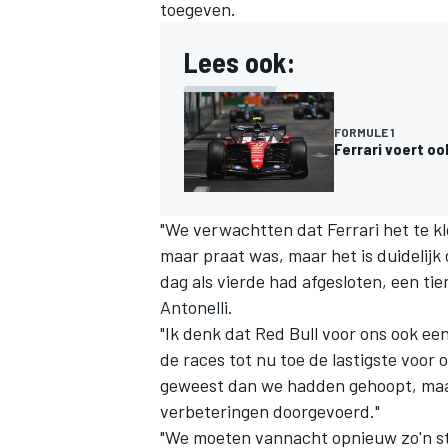
toegeven.
Lees ook:
FORMULE 1
Ferrari voert o
"We verwachtten dat Ferrari het te k
maar praat was, maar het is duidelijk d
dag als vierde had afgesloten, een t
Antonelli
.
"Ik denk dat Red Bull voor ons ook ee
de races tot nu toe de lastigste voor o
geweest dan we hadden gehoopt, maa
verbeteringen doorgevoerd."
"We moeten vannacht opnieuw zo'n st