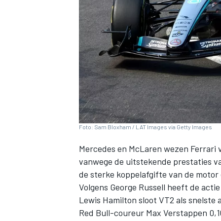
INDYCAR
Foto: Sam Bloxham / LAT Images via Getty Images
Mercedes
en
McLaren
wezen
Ferrari
v
vanwege de uitstekende prestaties v
de sterke koppelafgifte van de motor 
Volgens
George Russell
heeft de actie
WEC
DTM
Lewis Hamilton
sloot VT2 als snelste 
Red Bull-coureur
Max Verstappen
0,1