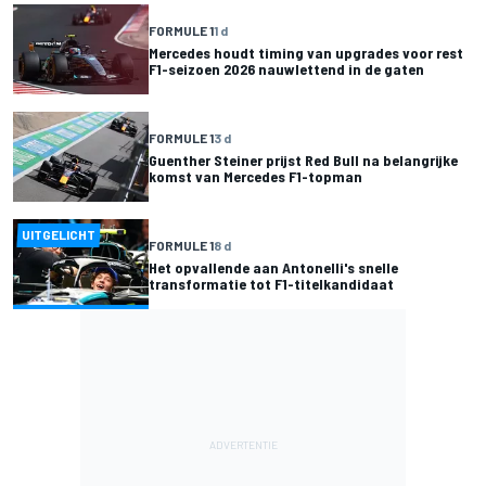
FORMULE 1
1 d
Mercedes houdt timing van upgrades voor rest
F1-seizoen 2026 nauwlettend in de gaten
FORMULE 1
3 d
Guenther Steiner prijst Red Bull na belangrijke
komst van Mercedes F1-topman
UITGELICHT
FORMULE 1
8 d
Het opvallende aan Antonelli's snelle
transformatie tot F1-titelkandidaat