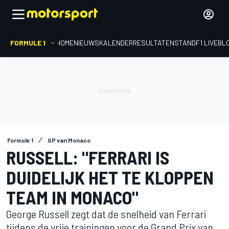
FORMULE 1
HOME
NIEUWS
KALENDER
RESULTATEN
STAND
F1 LIVEBL
Formule 1
GP van Monaco
RUSSELL: "FERRARI IS
DUIDELIJK HET TE KLOPPEN
TEAM IN MONACO"
George Russell zegt dat de snelheid van Ferrari
tijdens de vrije trainingen voor de Grand Prix van