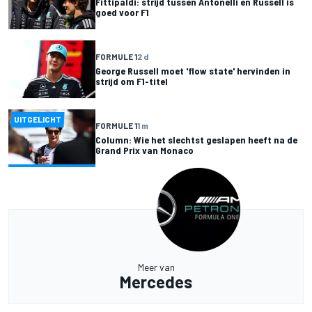
Fittipaldi: strijd tussen Antonelli en Russell is
goed voor F1
FORMULE 1
2 d
George Russell moet 'flow state' hervinden in
strijd om F1-titel
UITGELICHT
FORMULE 1
1 m
Column: Wie het slechtst geslapen heeft na de
Grand Prix van Monaco
Meer van
Mercedes