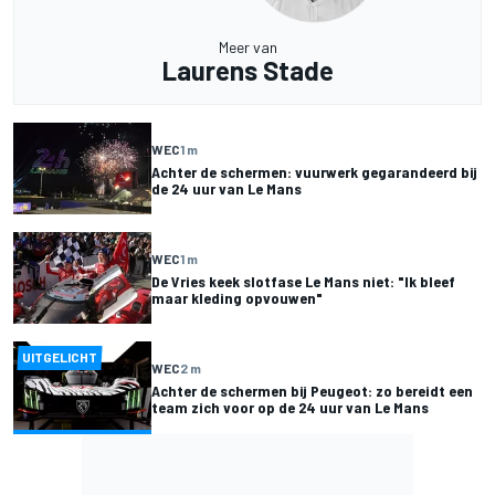
Meer van
Laurens Stade
WEC
1 m
Achter de schermen: vuurwerk gegarandeerd bij
de 24 uur van Le Mans
WEC
1 m
De Vries keek slotfase Le Mans niet: "Ik bleef
maar kleding opvouwen"
UITGELICHT
WEC
2 m
Achter de schermen bij Peugeot: zo bereidt een
team zich voor op de 24 uur van Le Mans