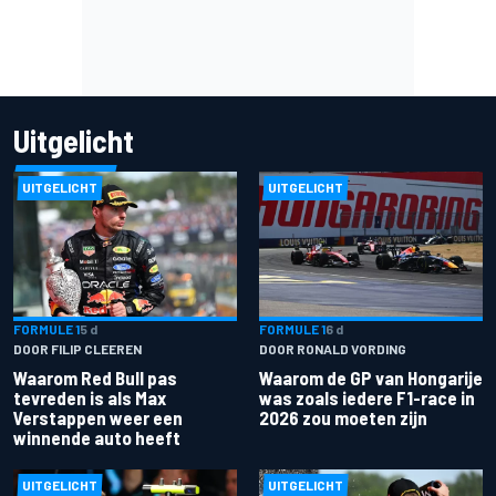
Uitgelicht
UITGELICHT
UITGELICHT
FORMULE 1
5 d
FORMULE 1
6 d
DOOR FILIP CLEEREN
DOOR RONALD VORDING
Waarom Red Bull pas
Waarom de GP van Hongarije
tevreden is als Max
was zoals iedere F1-race in
Verstappen weer een
2026 zou moeten zijn
winnende auto heeft
UITGELICHT
UITGELICHT