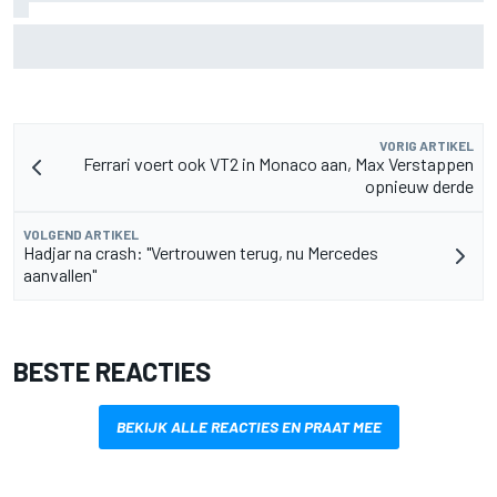
Pedro Acosta houdt hoop op eerste MotoGP-zege met KTM
VORIG ARTIKEL
Ferrari voert ook VT2 in Monaco aan, Max Verstappen
opnieuw derde
VOLGEND ARTIKEL
Hadjar na crash: "Vertrouwen terug, nu Mercedes
aanvallen"
BESTE REACTIES
BEKIJK ALLE REACTIES EN PRAAT MEE