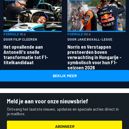
FORMULE 1
8 d
FORMULE 1
10 d
DOOR FILIP CLEEREN
DOOR JAKE BOXALL-LEGGE
Het opvallende aan
Norris en Verstappen
Antonelli's snelle
presteerden boven
transformatie tot F1-
verwachting in Hongarije -
titelkandidaat
symbolisch voor hun F1-
seizoen 2026
BEKIJK MEER
Meld je aan voor onze nieuwsbrief
Ontvang het laatste nieuws, updates en speciale acties direct in
je mailbox.
ABONNEER