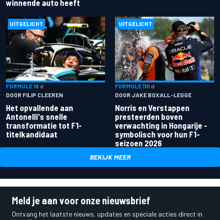
winnende auto heeft
UITGELICHT
UITGELICHT
FORMULE 1
9 d
FORMULE 1
10 d
DOOR FILIP CLEEREN
DOOR JAKE BOXALL-LEGGE
Het opvallende aan
Norris en Verstappen
Antonelli's snelle
presteerden boven
transformatie tot F1-
verwachting in Hongarije -
titelkandidaat
symbolisch voor hun F1-
seizoen 2026
BEKIJK MEER
Meld je aan voor onze nieuwsbrief
Ontvang het laatste nieuws, updates en speciale acties direct in