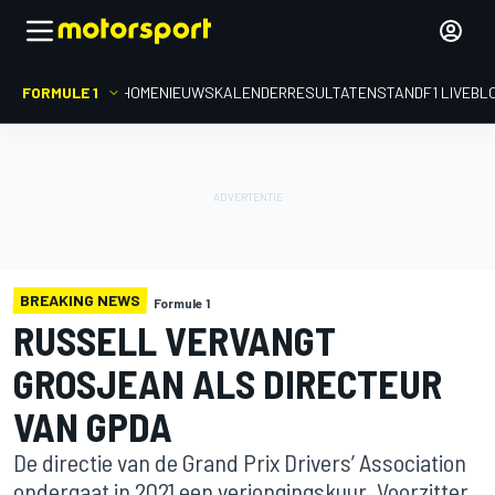
FORMULE 1
HOME
NIEUWS
KALENDER
RESULTATEN
STAND
F1 LIVEBL
BREAKING NEWS
Formule 1
RUSSELL VERVANGT
GROSJEAN ALS DIRECTEUR
VAN GPDA
De directie van de Grand Prix Drivers’ Association
ondergaat in 2021 een verjongingskuur. Voorzitter