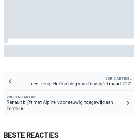
MotoGP Grand Prix van Groot-Brittannië 2026: tijden,
uitzending en meer
VORIG ARTIKEL
Lees terug: Het liveblog van dinsdag 23 maart 2021
VOLGEND ARTIKEL
Renault blijft met Alpine ‘voor eeuwig’ toegewijd aan
Formule 1
BESTE REACTIES