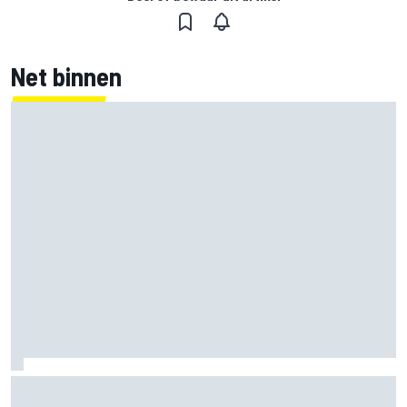
Net binnen
Clark, Senna, Antonelli – zo ontwikkelde het
leeftijdsrecord voor de grand chelem