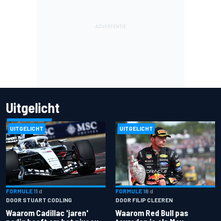
Uitgelicht
UITGELICHT
UITGELICHT
FORMULE 1
1 d
FORMULE 1
8 d
DOOR STUART CODLING
DOOR FILIP CLEEREN
Waarom Cadillac 'jaren'
Waarom Red Bull pas