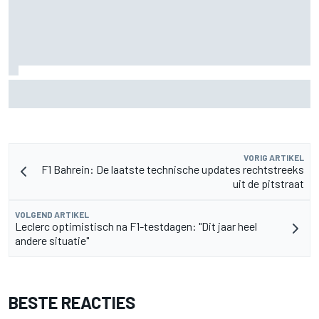
Felix Rosenqvist en Will Power halen uit naar IndyCar-
regels voor verkeer na podiumplaatsen in Portland
VORIG ARTIKEL
F1 Bahrein: De laatste technische updates rechtstreeks
uit de pitstraat
VOLGEND ARTIKEL
Leclerc optimistisch na F1-testdagen: "Dit jaar heel
andere situatie"
BESTE REACTIES