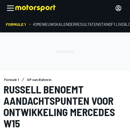
FORMULE 1
HOME
NIEUWS
KALENDER
RESULTATEN
STAND
F1 LIVEBL
Formule 1
GP van Bahrein
RUSSELL BENOEMT
AANDACHTSPUNTEN VOOR
ONTWIKKELING MERCEDES
W15