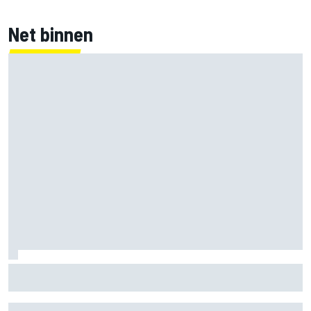
Net binnen
McLaren ‘teleurgesteld’ dat Ferrari eerder inzette op
roterende achtervleugel