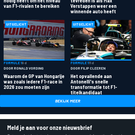
nodig heeft om het niveau
tevreden is als Max
van F1-rivalen te bereiken
Verstappen weer een
winnende auto heeft
UITGELICHT
UITGELICHT
FORMULE 1
9 d
FORMULE 1
11 d
DOOR RONALD VORDING
DOOR FILIP CLEEREN
Waarom de GP van Hongarije
Het opvallende aan
was zoals iedere F1-race in
Antonelli's snelle
2026 zou moeten zijn
transformatie tot F1-
titelkandidaat
BEKIJK MEER
Meld je aan voor onze nieuwsbrief