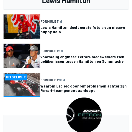
Lewis Hamilton
FORMULE 1
1 d
Lewis Hamilton deelt eerste foto's van nieuwe
puppy Halo
FORMULE 1
2 d
Voormalig engineer: Ferrari-medewerkers zien
gelijkenissen tussen Hamilton en Schumacher
UITGELICHT
FORMULE 1
28 d
Waarom Leclerc door remproblemen achter zijn
Ferrari-teamgenoot aanloopt