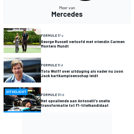
Meer van
Mercedes
FORMULE 1
7 u
George Russell verloofd met vriendin Carmen
Montero Mundt
FORMULE 1
1 d
Toto Wolff over uitdaging als vader nu zoon
Jack kartkampioenschap leidt
UITGELICHT
FORMULE 1
11 d
Het opvallende aan Antonelli's snelle
transformatie tot F1-titelkandidaat