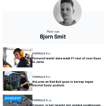
Meer van
Bjorn Smit
FORMULE 1
1 m
Fornaroli werkt deze week F1-test af voor Haas
in Jerez
FORMULE 1
1 m
McLaren en Red Bull gaan in beroep tegen
herstel Gasly-podium
UITGELICHT
FORMULE 1
4 m
Column: Is het terecht dat andere raceklassen