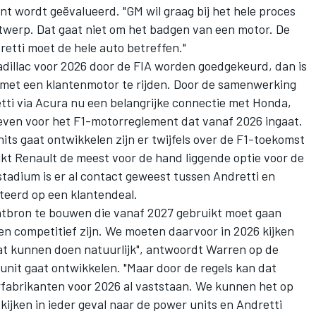
t wordt geëvalueerd. "GM wil graag bij het hele proces
ntwerp. Dat gaat niet om het badgen van een motor. De
etti moet de hele auto betreffen."
adillac voor 2026 door de FIA worden goedgekeurd, dan is
 met een klantenmotor te rijden. Door de samenwerking
ti via Acura nu een belangrijke connectie met Honda,
reven voor het F1-motorreglement dat vanaf 2026 ingaat.
ts gaat ontwikkelen zijn er twijfels over de F1-toekomst
jkt Renault de meest voor de hand liggende optie voor de
stadium is er al contact geweest tussen Andretti en
rteerd op een klantendeal.
tbron te bouwen die vanaf 2027 gebruikt moet gaan
en competitief zijn. We moeten daarvoor in 2026 kijken
at kunnen doen natuurlijk", antwoordt Warren op de
unit gaat ontwikkelen. "Maar door de regels kan dat
rfabrikanten voor 2026 al vaststaan. We kunnen het op
ijken in ieder geval naar de power units en Andretti