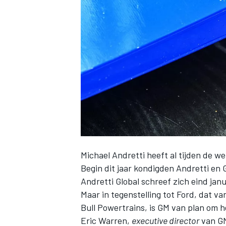
INDYCAR
Michael Andretti heeft al tijden de w
Begin dit jaar kondigden
Andretti en 
Andretti Global schreef zich eind jan
WEC
DTM
Maar in tegenstelling tot Ford, dat 
Bull Powertrains, is GM van plan om h
Eric Warren,
executive director
van GM