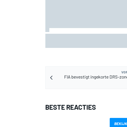
KTM mag afwijkend motoronderdeel ve
voor GP van Aragón
MEER RACEKLASSEN
VOR
FIA bevestigt ingekorte DRS-zon
BESTE REACTIES
BEKIJK