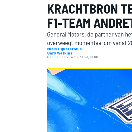
KRACHTBRON T
F1-TEAM ANDRE
General Motors, de partner van he
overweegt momenteel om vanaf 202
Niels Dijksterhuis
Gary Watkins
Gepubliceerd:
4 mei 2023, 16:00
MOTOGP