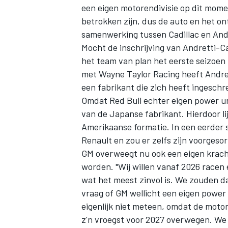
een eigen motorendivisie op dit momen
betrokken zijn, dus de auto en het o
samenwerking tussen Cadillac en Andr
Mocht de inschrijving van Andretti-C
het team van plan het eerste seizoen
met Wayne Taylor Racing heeft Andret
een fabrikant die zich heeft ingesch
Omdat Red Bull echter eigen power uni
van de Japanse fabrikant. Hierdoor li
Amerikaanse formatie. In een eerder 
Renault en zou er zelfs zijn voorgeso
GM overweegt nu ook een eigen krach
worden. "Wij willen vanaf 2026 racen 
wat het meest zinvol is. We zouden d
vraag of GM wellicht een eigen power 
eigenlijk niet meteen, omdat de moto
z'n vroegst voor 2027 overwegen. We k