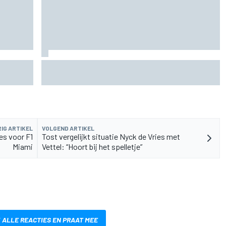
rvangen
MotoGP Grand Prix van Groot-Brittannië 2026:
tijden, uitzending en meer
IG ARTIKEL
VOLGEND ARTIKEL
es voor F1
Tost vergelijkt situatie Nyck de Vries met
Miami
Vettel: “Hoort bij het spelletje”
 ALLE REACTIES EN PRAAT MEE