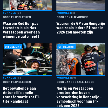
FORMULE 1
5 d
FORMULE 1
6 d
DOOR FILIP CLEEREN
DOOR RONALD VORDING
Waarom Red Bull pas
Waarom de GP van Hongarije
tevreden is als Max
was zoals iedere F1-race in
Verstappen weer een
2026 zou moeten zijn
winnende auto heeft
UITGELICHT
UITGELICHT
FORMULE 1
9 d
FORMULE 1
10 d
DOOR FILIP CLEEREN
DOOR JAKE BOXALL-LEGGE
Het opvallende aan
Norris en Verstappen
Antonelli's snelle
presteerden boven
transformatie tot F1-
verwachting in Hongarije -
titelkandidaat
symbolisch voor hun F1-
seizoen 2026