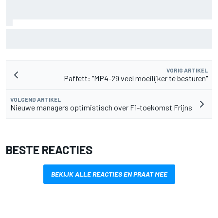
MotoGP Grand Prix van Groot-Brittannië 2026: tijden,
uitzending en meer
VORIG ARTIKEL
Paffett: "MP4-29 veel moeilijker te besturen"
VOLGEND ARTIKEL
Nieuwe managers optimistisch over F1-toekomst Frijns
BESTE REACTIES
BEKIJK ALLE REACTIES EN PRAAT MEE