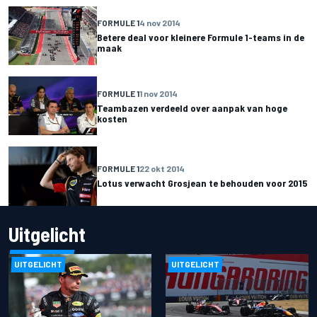
FORMULE 1
4 nov 2014
Betere deal voor kleinere Formule 1-teams in de
maak
FORMULE 1
1 nov 2014
Teambazen verdeeld over aanpak van hoge
kosten
FORMULE 1
22 okt 2014
Lotus verwacht Grosjean te behouden voor 2015
Uitgelicht
UITGELICHT
UITGELICHT