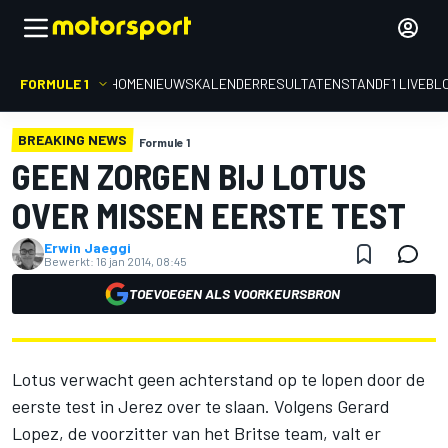
FORMULE 1
HOME
NIEUWS
KALENDER
RESULTATEN
STAND
F1 LIVEBL
BREAKING NEWS
Formule 1
GEEN ZORGEN BIJ LOTUS
OVER MISSEN EERSTE TEST
Erwin Jaeggi
Bewerkt:
16 jan 2014, 08:45
TOEVOEGEN ALS VOORKEURSBRON
Lotus verwacht geen achterstand op te lopen door de
eerste test in Jerez over te slaan. Volgens Gerard
Lopez, de voorzitter van het Britse team, valt er