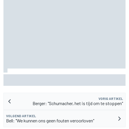
James Vowles blijft positief ondanks moeizame start
Williams 2026
VORIG ARTIKEL
Berger: "Schumacher, het is tijd om te stoppen"
VOLGEND ARTIKEL
Bell: "We kunnen ons geen fouten veroorloven"