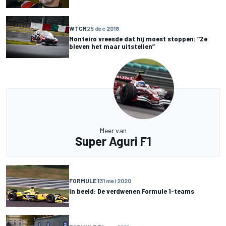
WTCR
25 dec 2018
Monteiro vreesde dat hij moest stoppen: “Ze
bleven het maar uitstellen”
Meer van
Super Aguri F1
FORMULE 1
31 mei 2020
In beeld: De verdwenen Formule 1-teams