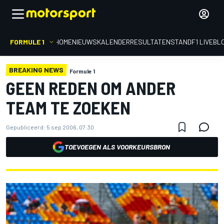
FORMULE 1
HOME
NIEUWS
KALENDER
RESULTATEN
STAND
F1 LIVEBL
BREAKING NEWS
Formule 1
GEEN REDEN OM ANDER
TEAM TE ZOEKEN
Gepubliceerd:
5 sep 2006, 07:30
TOEVOEGEN ALS VOORKEURSBRON