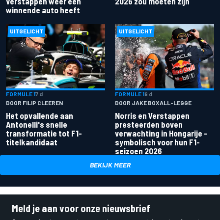
Verstappen weer een
2026 zou moeten zijn
winnende auto heeft
UITGELICHT
UITGELICHT
FORMULE 1
7 d
FORMULE 1
9 d
DOOR FILIP CLEEREN
DOOR JAKE BOXALL-LEGGE
Het opvallende aan
Norris en Verstappen
Antonelli's snelle
presteerden boven
transformatie tot F1-
verwachting in Hongarije -
titelkandidaat
symbolisch voor hun F1-
seizoen 2026
BEKIJK MEER
Meld je aan voor onze nieuwsbrief