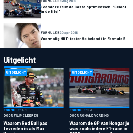
FORMULE E
8 aug 2016
Teamloze Felix da Costa optimistisch: "Geloof
in de titel"
FORMULE E
20 apr 2016
Voormalig HRT-tester Ma belandt in Formule E
Uitgelicht
UITGELICHT
UITGELICHT
FORMULE 1
4 d
FORMULE 1
5 d
DOOR FILIP CLEEREN
DOOR RONALD VORDING
Waarom Red Bull pas
Waarom de GP van Hongarije
tevreden is als Max
was zoals iedere F1-race in