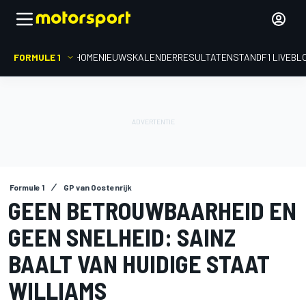
FORMULE 1
HOME
NIEUWS
KALENDER
RESULTATEN
STAND
F1 LIVEBL
Formule 1
GP van Oostenrijk
GEEN BETROUWBAARHEID EN
GEEN SNELHEID: SAINZ
BAALT VAN HUIDIGE STAAT
WILLIAMS