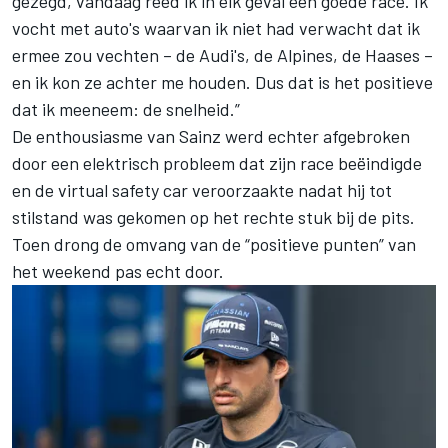
gezegd, vandaag reed ik in elk geval een goede race. Ik
vocht met auto's waarvan ik niet had verwacht dat ik
ermee zou vechten – de Audi's, de Alpines, de Haases –
en ik kon ze achter me houden. Dus dat is het positieve
dat ik meeneem: de snelheid.”
De enthousiasme van Sainz werd echter afgebroken
door een elektrisch probleem dat zijn race beëindigde
en de virtual safety car veroorzaakte nadat hij tot
stilstand was gekomen op het rechte stuk bij de pits.
Toen drong de omvang van de “positieve punten” van
het weekend pas echt door.