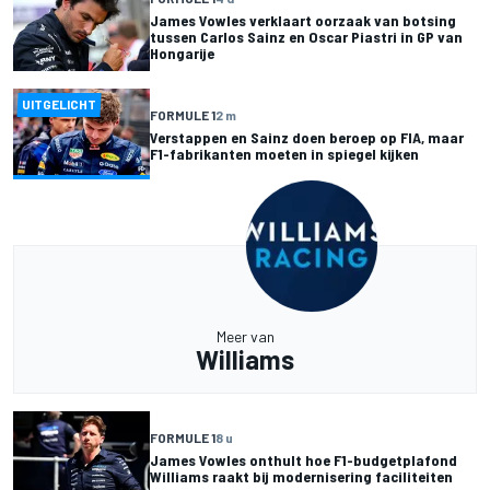
James Vowles verklaart oorzaak van botsing
tussen Carlos Sainz en Oscar Piastri in GP van
Hongarije
UITGELICHT
FORMULE 1
2 m
Verstappen en Sainz doen beroep op FIA, maar
F1-fabrikanten moeten in spiegel kijken
Meer van
Williams
FORMULE 1
8 u
James Vowles onthult hoe F1-budgetplafond
Williams raakt bij modernisering faciliteiten