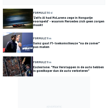
FORMULE 1
10 d
‘Zelfs AI had McLarens zege in Hongarije
voorspeld’ - waarom Mercedes zich geen zorgen
maakt
FORMULE 1
1 m
Sainz gaat F1-toekomstkeuze "na de zomer"
pas maken
FORMULE 1
1 m
Ecclestone: "Max Verstappen in de auto hebben
is goedkoper dan de auto verbeteren"