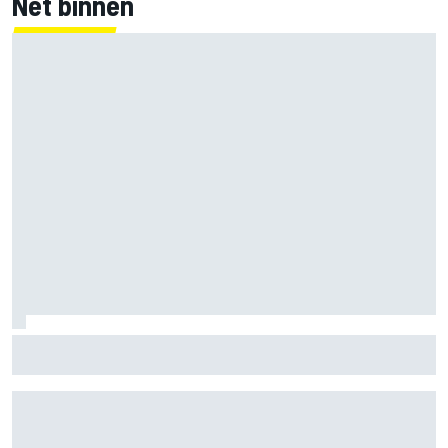
Net binnen
Jorge Martin ‘uit het dal’ na dominante sprintzege op
Silverstone