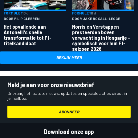
FORMULE 1
10 d
FORMULE 1
11 d
DOOR FILIP CLEEREN
DOOR JAKE BOXALL-LEGGE
Het opvallende aan
Norris en Verstappen
Antonelli's snelle
presteerden boven
transformatie tot F1-
verwachting in Hongarije -
titelkandidaat
symbolisch voor hun F1-
seizoen 2026
BEKIJK MEER
Meld je aan voor onze nieuwsbrief
Ontvang het laatste nieuws, updates en speciale acties direct in
je mailbox.
ABONNEER
Download onze app