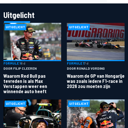
Uitgelicht
UITGELICHT
UITGELICHT
FORMULE 1
6 d
FORMULE 1
7 d
DOOR FILIP CLEEREN
DOOR RONALD VORDING
Waarom Red Bull pas
Waarom de GP van Hongarije
tevreden is als Max
was zoals iedere F1-race in
Verstappen weer een
2026 zou moeten zijn
winnende auto heeft
UITGELICHT
UITGELICHT