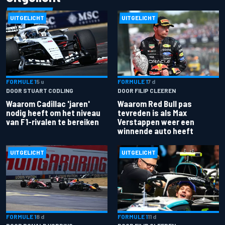
UITGELICHT
UITGELICHT
FORMULE 1
5 u
FORMULE 1
7 d
DOOR STUART CODLING
DOOR FILIP CLEEREN
Waarom Cadillac 'jaren'
Waarom Red Bull pas
nodig heeft om het niveau
tevreden is als Max
van F1-rivalen te bereiken
Verstappen weer een
winnende auto heeft
UITGELICHT
UITGELICHT
FORMULE 1
8 d
FORMULE 1
11 d