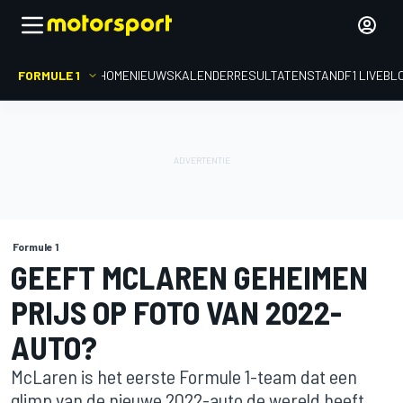
FORMULE 1
HOME
NIEUWS
KALENDER
RESULTATEN
STAND
F1 LIVEBL
Formule 1
GEEFT MCLAREN GEHEIMEN
PRIJS OP FOTO VAN 2022-
AUTO?
McLaren is het eerste Formule 1-team dat een
glimp van de nieuwe 2022-auto de wereld heeft