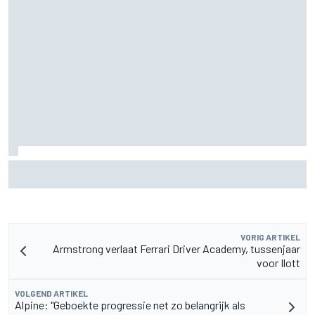
Door 20 coureurs gesigneerde F1-helm levert
recordbedrag op voor goed doel
VORIG ARTIKEL
Armstrong verlaat Ferrari Driver Academy, tussenjaar
voor Ilott
VOLGEND ARTIKEL
Alpine: "Geboekte progressie net zo belangrijk als