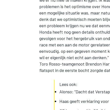
we er nu mee te maken krijgen. Ik was
problemen is het optimisme over Hond
een mogelijke situatie was, maar natuur
denk dat we optimistisch moeten blijv
een probleem krijgen nu we dat eenm
Honda heeft nog geen details onthuld
gevolgen voor het hergebruik van ond
race met een aan de motor gerelateerd
eenvoudig, op een gegeven moment krij
wil er eigenlijk niet echt aan denken.”
Toro Rosso-teamgenoot Brendon Hartle
flatspot in de eerste bocht zorgde da
Lees ook:
Alonso: “Dacht dat Verstap
Haas geeft verklaring voor