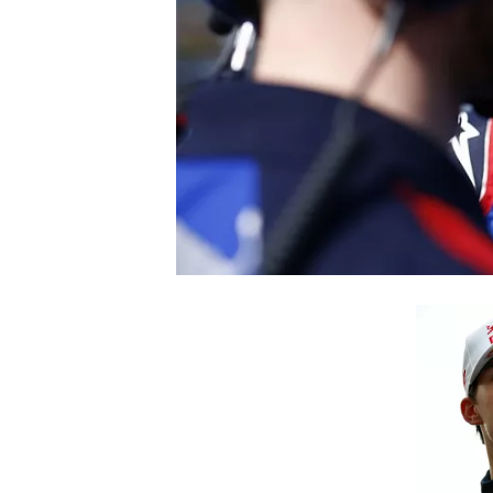
INDYCAR
WEC
DTM