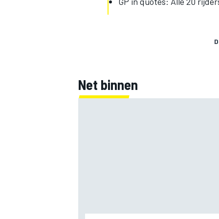
GP in quotes: Alle 20 rijde
D
Net binnen