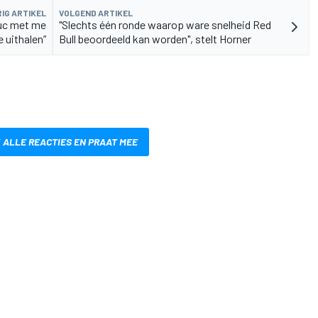
IG ARTIKEL
VOLGEND ARTIKEL
ruc met me
"Slechts één ronde waarop ware snelheid Red
e uithalen”
Bull beoordeeld kan worden", stelt Horner
 ALLE REACTIES EN PRAAT MEE