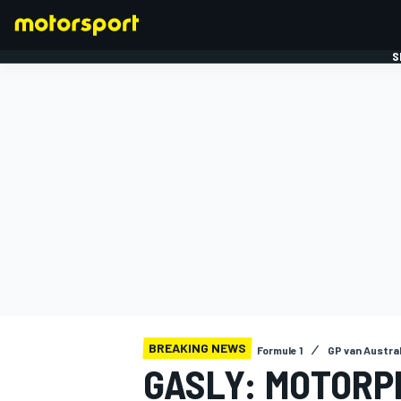
S
FORMULE 1
BREAKING NEWS
Formule 1
GP van Austral
GASLY: MOTORP