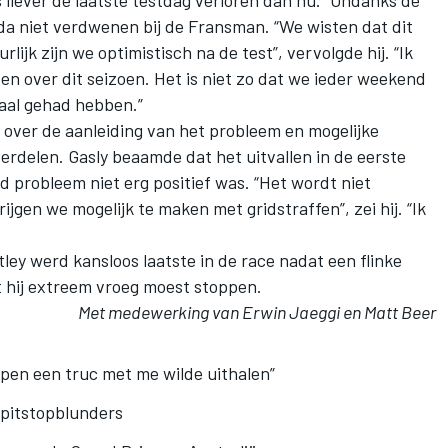
 liever de laatste testdag verloren dan nu.” Ondanks de
a niet verdwenen bij de Fransman. “We wisten dat dit
lijk zijn we optimistisch na de test”, vervolgde hij. “Ik
en over dit seizoen. Het is niet zo dat we ieder weekend
aal gehad hebben.”
 over de aanleiding van het probleem en mogelijke
erdelen. Gasly beaamde dat het uitvallen in de eerste
 probleem niet erg positief was. “Het wordt niet
gen we mogelijk te maken met gridstraffen”, zei hij. “Ik
y werd kansloos laatste in de race nadat een flinke
t hij extreem vroeg moest stoppen.
Met medewerking van Erwin Jaeggi en Matt Beer
pen een truc met me wilde uithalen”
 pitstopblunders