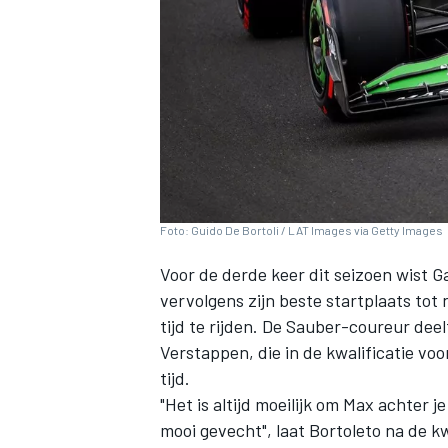
INDYCAR
Foto: Guido De Bortoli / LAT Images via Getty Images
Voor de derde keer dit seizoen wist
Ga
vervolgens zijn beste startplaats tot
tijd te rijden. De Sauber-coureur dee
Verstappen
, die in de kwalificatie v
tijd.
WEC
DTM
"Het is altijd moeilijk om Max achter j
mooi gevecht", laat Bortoleto na de k