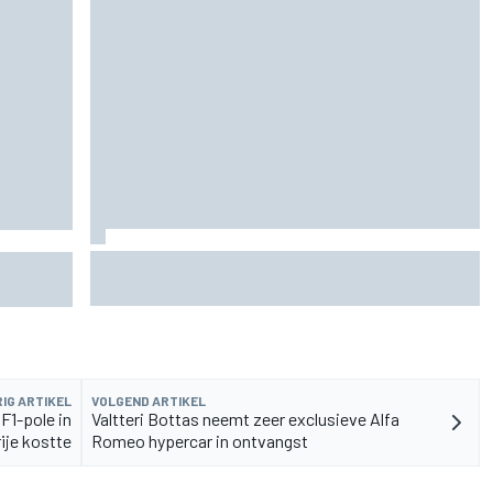
Waarom Aston Martin ondanks alles
toGP-
aantrekkelijk blijft op de F1-rijdersmarkt
IG ARTIKEL
VOLGEND ARTIKEL
 F1-pole in
Valtteri Bottas neemt zeer exclusieve Alfa
ije kostte
Romeo hypercar in ontvangst