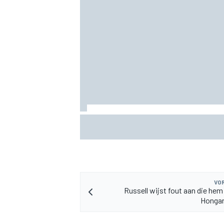
MEER RACEKLASSEN
Pedro Acosta houdt hoop op eerste Mo
zege met KTM
VOR
Russell wijst fout aan die hem
Hongar