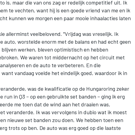
o is, maar die van ons zag er redelijk competitief uit. Ik
 hem te vechten, want hij is een goede vriend van me en ik
llicht kunnen we morgen een paar mooie inhaalacties laten
 allerminst veelbelovend. "Vrijdag was vreselijk. Ik
 de auto, worstelde enorm met de balans en had echt geen
ijn blijven werken, bleven optimistisch en hebben
ebroken. We waren tot middernacht op het circuit met
analyseren en de auto te verbeteren. En die
 want vandaag voelde het eindelijk goed, waardoor ik in
veranderde, was de kwalificatie op de Hungaroring zeker
e run in Q3 – op een gebruikte set banden – ging ik erg
iseerde me toen dat de wind aan het draaien was,
et veranderde. Ik was vervolgens in dubio wat ik moest
p een nieuwe set banden zou doen. We hebben toen een
erg trots op ben. De auto was erg goed op die laatste