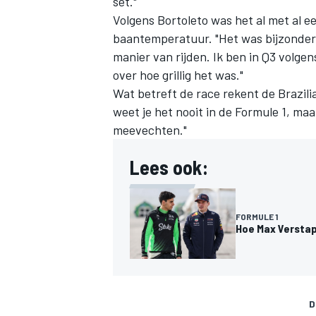
set."
Volgens Bortoleto was het al met al e
baantemperatuur. "Het was bijzonder l
manier van rijden. Ik ben in Q3 volgens
over hoe grillig het was."
Wat betreft de race rekent de Braziliaa
weet je het nooit in de Formule 1, ma
meevechten."
Lees ook:
FORMULE 1
Hoe Max Verstap
D