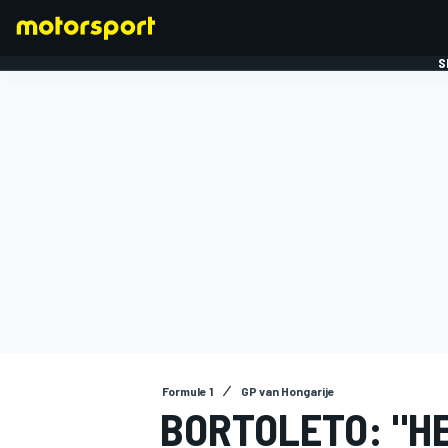
S
FORMULE 1
Formule 1
GP van Hongarije
BORTOLETO: "H