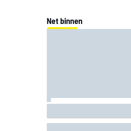
Net binnen
F1 2026-tussenrapport: Aston Martin z
eerherstel na dramatische start