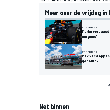
Meer over de vrijdag in
FORMULE 1
Marko verbaasd 
nergens"
FORMULE 1
Max Verstappen 
gebeurd?"
D
Net binnen