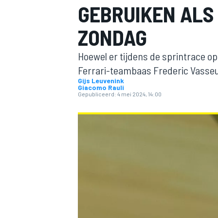
GEBRUIKEN ALS
ZONDAG
Hoewel er tijdens de sprintrace op
Ferrari-teambaas Frederic Vasseur
Gijs Leuvenink
Giacomo Rauli
Gepubliceerd:
4 mei 2024, 14:00
MOTOGP