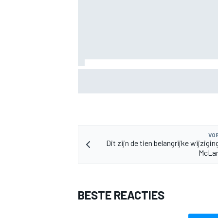
Marc Marquez: “Ik ben langzamer” in boc
op Silverstone mijn kracht waren
MEER RACEKLASSEN
VOR
Dit zijn de tien belangrijke wijzigi
McLa
BESTE REACTIES