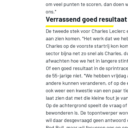
om veel punten te scoren, dan doen we 
ons."
Verrassend goed resultaat
De tweede stek voor
Charles Leclerc
e
aan zien komen. "Het werk dat we heb
Charles op de voorste startrij kon kom
sector bijna net zo snel als Charles,
afwachten hoe we het in langere stint
Of een goed resultaat in de sprintrac
de 55-jarige niet. "We hebben vrijdag
andere kunnen veranderen, of op de e
ook weer een kwestie van een paar tie
laat zien dat met die kleine fout je va
Op de achtergrond speelt de vraag of 
bewonderen is. De topontwerper wordt
wil daar desgevraagd geen antwoord op
Red Bull, maar wij focussen ons op on