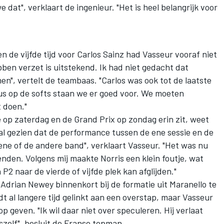
dat", verklaart de ingenieur. "Het is heel belangrijk voor
n de vijfde tijd voor
Carlos Sainz
had Vasseur vooraf niet
ben verzet is uitstekend. Ik had niet gedacht dat
en", vertelt de teambaas. "Carlos was ook tot de laatste
 dus op de softs staan we er goed voor. We moeten
 doen."
e op zaterdag en de Grand Prix op zondag erin zit, weet
 al gezien dat de performance tussen de ene sessie en de
ne of de andere band", verklaart Vasseur. "Het was nu
nden. Volgens mij maakte Norris een klein foutje, wat
n P2 naar de vierde of vijfde plek kan afglijden."
Adrian Newey binnenkort bij de formatie uit Maranello te
 al langere tijd gelinkt aan een overstap, maar Vasseur
 geven. "Ik wil daar niet over speculeren. Hij verlaat
szelf", besluit de Franse topman.