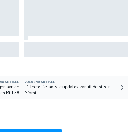
hten die
Jack Miller nadert beslissing over toekomst na
MotoGP amid Yamaha WSBK-geruchten
IG ARTIKEL
VOLGEND ARTIKEL
ngen aan de
F1 Tech: De laatste updates vanuit de pits in
ren MCL38
Miami