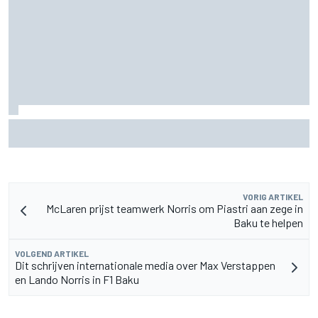
Aston Martin onthult nieuwe limited-edition Glenfiddich-
whisky
VORIG ARTIKEL
McLaren prijst teamwerk Norris om Piastri aan zege in
Baku te helpen
VOLGEND ARTIKEL
Dit schrijven internationale media over Max Verstappen
en Lando Norris in F1 Baku