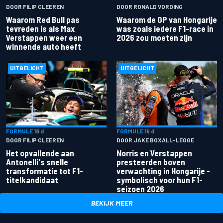
DOOR FILIP CLEEREN
DOOR RONALD VORDING
Waarom Red Bull pas
Waarom de GP van Hongarije
tevreden is als Max
was zoals iedere F1-race in
Verstappen weer een
2026 zou moeten zijn
winnende auto heeft
UITGELICHT
UITGELICHT
FORMULE 1
8 d
FORMULE 1
9 d
DOOR FILIP CLEEREN
DOOR JAKE BOXALL-LEGGE
Het opvallende aan
Norris en Verstappen
Antonelli's snelle
presteerden boven
transformatie tot F1-
verwachting in Hongarije -
titelkandidaat
symbolisch voor hun F1-
seizoen 2026
BEKIJK MEER