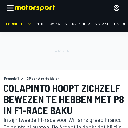
FORMULE 1
HOME
NIEUWS
KALENDER
RESULTATEN
STAND
F1 LIVEBL
Formule 1
GP van Azerbeidzjan
COLAPINTO HOOPT ZICHZELF
BEWEZEN TE HEBBEN MET P8
IN F1-RACE BAKU
In zijn tweede F1-race voor Williams greep Franco
Colapinto al punten. De Argentijn denkt dat hij zijn