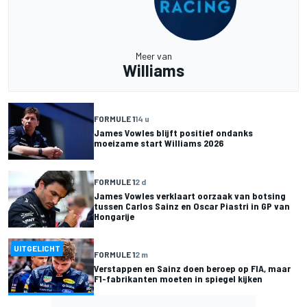
Meer van
Williams
FORMULE 1
14 u
James Vowles blijft positief ondanks
moeizame start Williams 2026
FORMULE 1
2 d
James Vowles verklaart oorzaak van botsing
tussen Carlos Sainz en Oscar Piastri in GP van
Hongarije
UITGELICHT
FORMULE 1
2 m
Verstappen en Sainz doen beroep op FIA, maar
F1-fabrikanten moeten in spiegel kijken