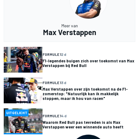
Meer van
Max Verstappen
FORMULE 1
2 d
F1-legendes buigen zich over toekomst van Max
Verstappen bij Red Bull
FORMULE 1
3 d
Max Verstappen over zijn toekomst na de F1-
zomerstop: "Natuurlijk kan ik makkelijk
stoppen, maar ik hou van racen"
UITGELICHT
FORMULE 1
4 d
Waarom Red Bull pas tevreden is als Max
Verstappen weer een winnende auto heeft