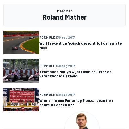
Meer van
Roland Mather
FORMULE 1
30 aug 2017
Wolff rekent op 'episch gevecht tot de laatste
race'
FORMULE 1
30 aug 2017
Teambaas Mallya wijst Ocon en Pérez op
verantwoordelijkheid
FORMULE 1
30 aug 2017
Winnen in een Ferrari op Monza; deze tien
coureurs deden het