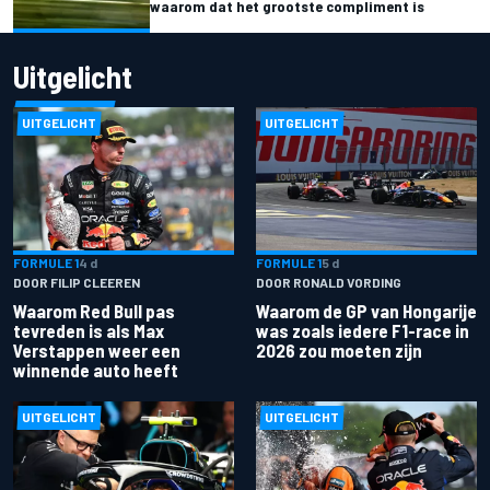
waarom dat het grootste compliment is
Uitgelicht
UITGELICHT
UITGELICHT
FORMULE 1
4 d
FORMULE 1
5 d
DOOR FILIP CLEEREN
DOOR RONALD VORDING
Waarom Red Bull pas
Waarom de GP van Hongarije
tevreden is als Max
was zoals iedere F1-race in
Verstappen weer een
2026 zou moeten zijn
winnende auto heeft
UITGELICHT
UITGELICHT