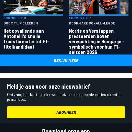
FORMULE 1
8 d
FORMULE 1
9 d
DOOR FILIP CLEEREN
DOOR JAKE BOXALL-LEGGE
Het opvallende aan
Norris en Verstappen
Antonelli's snelle
presteerden boven
transformatie tot F1-
verwachting in Hongarije -
titelkandidaat
symbolisch voor hun F1-
seizoen 2026
BEKIJK MEER
Meld je aan voor onze nieuwsbrief
Ontvang het laatste nieuws, updates en speciale acties direct in
je mailbox.
ABONNEER
Download onze app