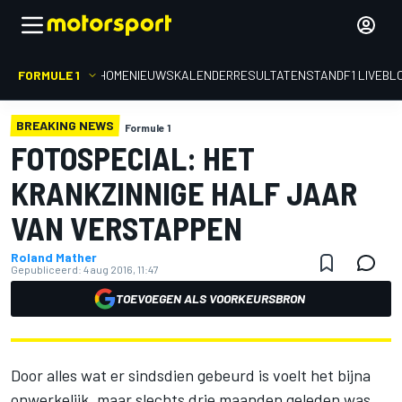
FORMULE 1
HOME
NIEUWS
KALENDER
RESULTATEN
STAND
F1 LIVEBL
BREAKING NEWS
Formule 1
FOTOSPECIAL: HET
KRANKZINNIGE HALF JAAR
VAN VERSTAPPEN
Roland Mather
Gepubliceerd:
4 aug 2016, 11:47
TOEVOEGEN ALS VOORKEURSBRON
Door alles wat er sindsdien gebeurd is voelt het bijna
onwerkelijk, maar slechts drie maanden geleden was