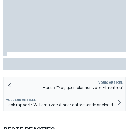
Aston Martin onthult nieuwe limited-edition Glenfiddich-
whisky
VORIG ARTIKEL
Rossi: "Nog geen plannen voor F1-rentree"
VOLGEND ARTIKEL
Tech rapport: Williams zoekt naar ontbrekende snelheid