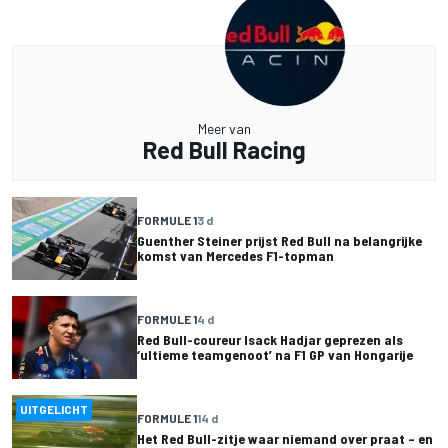
Meer van
Red Bull Racing
FORMULE 1
3 d
Guenther Steiner prijst Red Bull na belangrijke
komst van Mercedes F1-topman
FORMULE 1
4 d
Red Bull-coureur Isack Hadjar geprezen als
‘ultieme teamgenoot’ na F1 GP van Hongarije
UITGELICHT
FORMULE 1
14 d
Het Red Bull-zitje waar niemand over praat – en