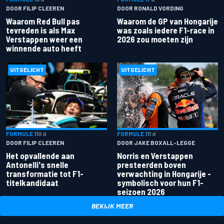
DOOR FILIP CLEEREN
DOOR RONALD VORDING
Waarom Red Bull pas
Waarom de GP van Hongarije
tevreden is als Max
was zoals iedere F1-race in
Verstappen weer een
2026 zou moeten zijn
winnende auto heeft
UITGELICHT
UITGELICHT
FORMULE 1
10 d
FORMULE 1
11 d
DOOR FILIP CLEEREN
DOOR JAKE BOXALL-LEGGE
Het opvallende aan
Norris en Verstappen
Antonelli's snelle
presteerden boven
transformatie tot F1-
verwachting in Hongarije -
titelkandidaat
symbolisch voor hun F1-
seizoen 2026
BEKIJK MEER