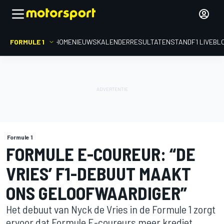
FORMULE 1
HOME
NIEUWS
KALENDER
RESULTATEN
STAND
F1 LIVEBL
Formule 1
FORMULE E-COUREUR: “DE
VRIES’ F1-DEBUUT MAAKT
ONS GELOOFWAARDIGER”
Het debuut van Nyck de Vries in de Formule 1 zorgt
ervoor dat Formule E-coureurs meer krediet