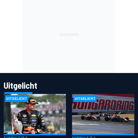
Uitgelicht
UITGELICHT
UITGELICHT
FORMULE 1
6 d
FORMULE 1
7 d