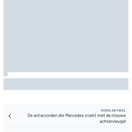
Franco Colapinto laat fans lachen met rijles in "Passenger
Princess"
VORIG ARTIKEL
De antwoorden die Mercedes zoekt met de nieuwe
achtervleugel