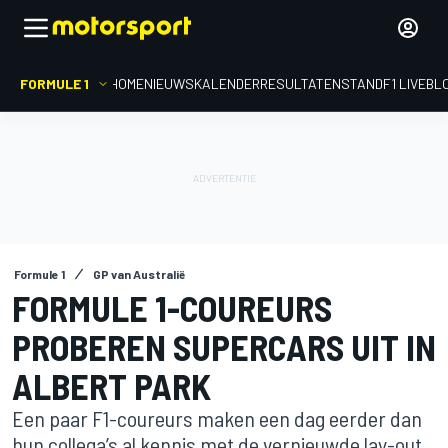
FORMULE 1
HOME
NIEUWS
KALENDER
RESULTATEN
STAND
F1 LIVEBL
Formule 1
GP van Australië
FORMULE 1-COUREURS
PROBEREN SUPERCARS UIT IN
ALBERT PARK
Een paar F1-coureurs maken een dag eerder dan
hun collega’s al kennis met de vernieuwde lay-out