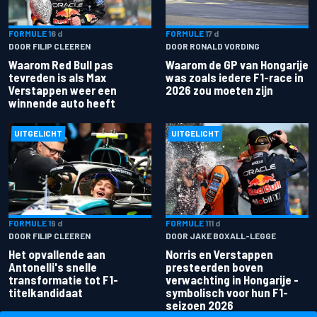
FORMULE 1
6 d
FORMULE 1
7 d
DOOR FILIP CLEEREN
DOOR RONALD VORDING
Waarom Red Bull pas
Waarom de GP van Hongarije
tevreden is als Max
was zoals iedere F1-race in
Verstappen weer een
2026 zou moeten zijn
winnende auto heeft
UITGELICHT
UITGELICHT
FORMULE 1
9 d
FORMULE 1
11 d
DOOR FILIP CLEEREN
DOOR JAKE BOXALL-LEGGE
Het opvallende aan
Norris en Verstappen
Antonelli's snelle
presteerden boven
transformatie tot F1-
verwachting in Hongarije -
titelkandidaat
symbolisch voor hun F1-
seizoen 2026