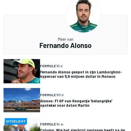
Meer van
Fernando Alonso
FORMULE 1
3 d
Fernando Alonso gespot in zijn Lamborghini-
hypercar van 5,9 miljoen dollar in Monaco
FORMULE 1
13 d
Alonso: F1 GP van Hongarije 'belangrijke'
opsteker voor Aston Martin
UITGELICHT
FORMULE 1
4 m
Column: Wie het slechtst geslapen heeft na de