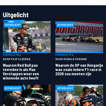
Uitgelicht
UITGELICHT
UITGELICHT
FORMULE 1
6 d
FORMULE 1
7 d
DOOR FILIP CLEEREN
DOOR RONALD VORDING
Waarom Red Bull pas
Waarom de GP van Hongarije
tevreden is als Max
was zoals iedere F1-race in
Verstappen weer een
2026 zou moeten zijn
winnende auto heeft
UITGELICHT
UITGELICHT