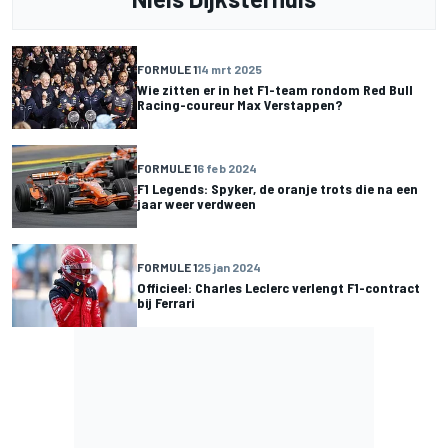
FORMULE 1
14 mrt 2025
Wie zitten er in het F1-team rondom Red Bull
Racing-coureur Max Verstappen?
FORMULE 1
6 feb 2024
F1 Legends: Spyker, de oranje trots die na een
jaar weer verdween
FORMULE 1
25 jan 2024
Officieel: Charles Leclerc verlengt F1-contract
bij Ferrari