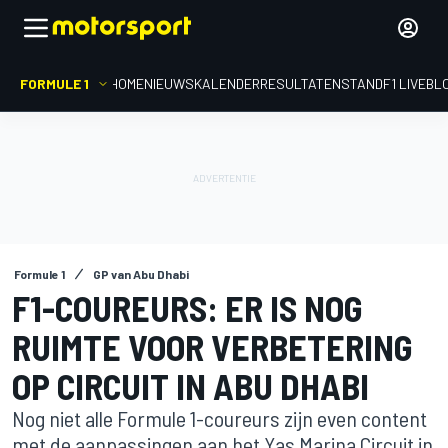
FORMULE 1
HOME
NIEUWS
KALENDER
RESULTATEN
STAND
F1 LIVEBL
Formule 1
GP van Abu Dhabi
F1-COUREURS: ER IS NOG
RUIMTE VOOR VERBETERING
OP CIRCUIT IN ABU DHABI
Nog niet alle Formule 1-coureurs zijn even content
met de aanpassingen aan het Yas Marina Circuit in