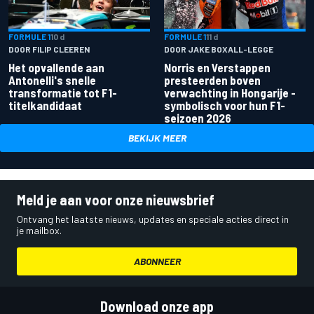
FORMULE 1
10 d
FORMULE 1
11 d
DOOR FILIP CLEEREN
DOOR JAKE BOXALL-LEGGE
Het opvallende aan
Norris en Verstappen
Antonelli's snelle
presteerden boven
transformatie tot F1-
verwachting in Hongarije -
titelkandidaat
symbolisch voor hun F1-
seizoen 2026
BEKIJK MEER
Meld je aan voor onze nieuwsbrief
Ontvang het laatste nieuws, updates en speciale acties direct in
je mailbox.
ABONNEER
Download onze app