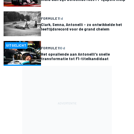
FORMULE 1
1 d
Clark, Senna, Antonelli – zo ontwikkelde het
leeftijdsrecord voor de grand chelem
UITGELICHT
FORMULE 1
10 d
Het opvallende aan Antonelli's snelle
transformatie tot F1-titelkandidaat