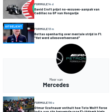
FORMULE 1
4 d
David Croft prijst no-excuses-aanpak van
Cadillac na GP van Hongarije
UITGELICHT
FORMULE 1
3 m
Bottas openhartig over mentale strijd in F1:
"Het werd allesoverheersend"
Meer van
Mercedes
FORMULE 1
16 u
Otmar Szafnauer onthult hoe Toto Wolff Force
India aan zijn beroemde roze F1-tijdperk hielp