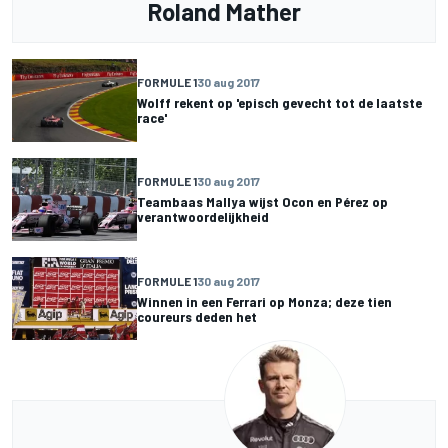
Roland Mather
FORMULE 1
30 aug 2017
Wolff rekent op 'episch gevecht tot de laatste
race'
FORMULE 1
30 aug 2017
Teambaas Mallya wijst Ocon en Pérez op
verantwoordelijkheid
FORMULE 1
30 aug 2017
Winnen in een Ferrari op Monza; deze tien
coureurs deden het