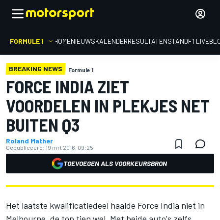
FORMULE 1
HOME
NIEUWS
KALENDER
RESULTATEN
STAND
F1 LIVEBL
BREAKING NEWS
Formule 1
FORCE INDIA ZIET
VOORDELEN IN PLEKJES NET
BUITEN Q3
Roland Mather
Gepubliceerd:
19 mrt 2016, 09:25
TOEVOEGEN ALS VOORKEURSBRON
Het laatste kwalificatiedeel haalde Force India niet in
Melbourne, de top tien wel. Met beide auto's zelfs,