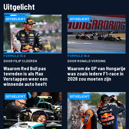
Uitgelicht
UITGELICHT
UITGELICHT
FORMULE 1
5 d
FORMULE 1
6 d
DOOR FILIP CLEEREN
DOOR RONALD VORDING
Waarom Red Bull pas
Waarom de GP van Hongarije
tevreden is als Max
was zoals iedere F1-race in
Verstappen weer een
2026 zou moeten zijn
winnende auto heeft
UITGELICHT
UITGELICHT