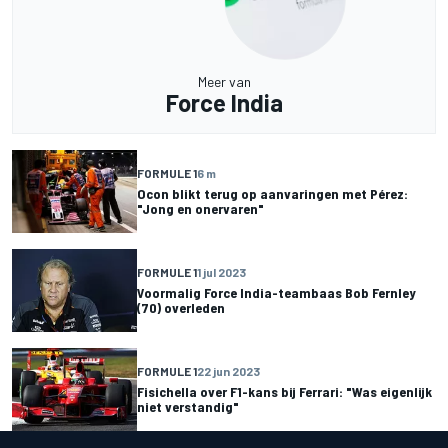
Meer van
Force India
FORMULE 1
6 m
Ocon blikt terug op aanvaringen met Pérez:
"Jong en onervaren"
FORMULE 1
1 jul 2023
Voormalig Force India-teambaas Bob Fernley
(70) overleden
FORMULE 1
22 jun 2023
Fisichella over F1-kans bij Ferrari: "Was eigenlijk
niet verstandig"