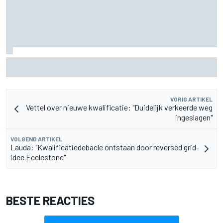
FIA onthult ambitieus doel: F1-auto's moeten nog 80 kilo
lichter
VORIG ARTIKEL
Vettel over nieuwe kwalificatie: "Duidelijk verkeerde weg
ingeslagen"
VOLGEND ARTIKEL
Lauda: "Kwalificatiedebacle ontstaan door reversed grid-
idee Ecclestone"
BESTE REACTIES