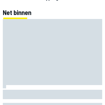
Net binnen
Marc Marquez: “Ik ben langzamer” in bochten die op
Silverstone mijn kracht waren