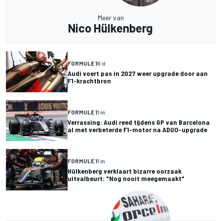
Meer van
Nico Hülkenberg
FORMULE 1
6 d
Audi voert pas in 2027 weer upgrade door aan
F1-krachtbron
FORMULE 1
1 m
Verrassing: Audi reed tijdens GP van Barcelona
al met verbeterde F1-motor na ADUO-upgrade
FORMULE 1
1 m
Hülkenberg verklaart bizarre oorzaak
uitvalbeurt: "Nog nooit meegemaakt"