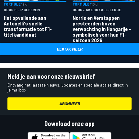
FORMULE 1
9 d
FORMULE 1
10 d
DOOR FILIP CLEEREN
DOOR JAKE BOXALL-LEGGE
Het opvallende aan
Norris en Verstappen
Antonelli's snelle
presteerden boven
transformatie tot F1-
verwachting in Hongarije -
titelkandidaat
symbolisch voor hun F1-
seizoen 2026
BEKIJK MEER
Meld je aan voor onze nieuwsbrief
Ontvang het laatste nieuws, updates en speciale acties direct in
je mailbox.
ABONNEER
Download onze app