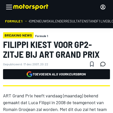
FORMULE 1
HOME
NIEUWS
KALENDER
RESULTATEN
STAND
F1 LIVEBL
BREAKING NEWS
Formule 1
FILIPPI KIEST VOOR GP2-
ZITJE BIJ ART GRAND PRIX
Gepubliceerd:
17 dec 2007, 20:22
TOEVOEGEN ALS VOORKEURSBRON
ART Grand Prix heeft vandaag (maandag) bekend
gemaakt dat Luca Filippi in 2008 de teamgenoot van
Romain Grosjean zal worden. Met dit duo zal het team