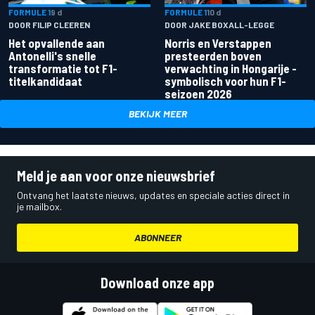
FORMULE 1
9 d
FORMULE 1
10 d
DOOR FILIP CLEEREN
DOOR JAKE BOXALL-LEGGE
Het opvallende aan
Norris en Verstappen
Antonelli's snelle
presteerden boven
transformatie tot F1-
verwachting in Hongarije -
titelkandidaat
symbolisch voor hun F1-
seizoen 2026
BEKIJK MEER
Meld je aan voor onze nieuwsbrief
Ontvang het laatste nieuws, updates en speciale acties direct in
je mailbox.
ABONNEER
Download onze app