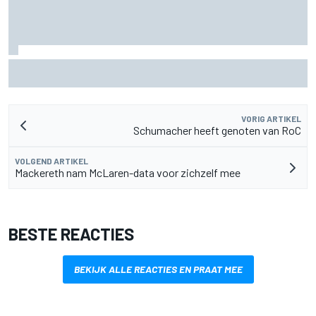
Pedro Acosta houdt hoop op eerste MotoGP-zege met KTM
VORIG ARTIKEL
Schumacher heeft genoten van RoC
VOLGEND ARTIKEL
Mackereth nam McLaren-data voor zichzelf mee
BESTE REACTIES
BEKIJK ALLE REACTIES EN PRAAT MEE