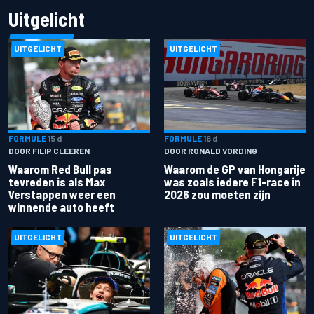
Uitgelicht
UITGELICHT
UITGELICHT
FORMULE 1
5 d
FORMULE 1
6 d
DOOR FILIP CLEEREN
DOOR RONALD VORDING
Waarom Red Bull pas
Waarom de GP van Hongarije
tevreden is als Max
was zoals iedere F1-race in
Verstappen weer een
2026 zou moeten zijn
winnende auto heeft
UITGELICHT
UITGELICHT