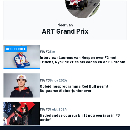
Meer van
ART Grand Prix
UITGELICHT
FIA F2
5 m
Interview: Laurens van Hoepen over F2 met
Trident, Nyck de Vries als coach en de F1-droom
FIA F3
6 nov 2024
Opleidingsprogramma Red Bull neemt
Bulgaarse Alpine-junior over
FIA F3
7 okt 2024
Nederlandse coureur blijft nog een jaar in F3
actief