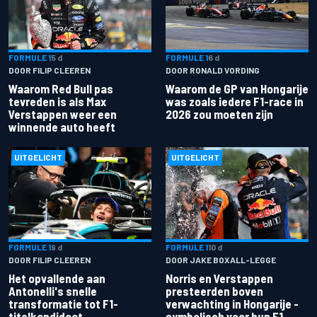
FORMULE 1
5 d
FORMULE 1
6 d
DOOR FILIP CLEEREN
DOOR RONALD VORDING
Waarom Red Bull pas
Waarom de GP van Hongarije
tevreden is als Max
was zoals iedere F1-race in
Verstappen weer een
2026 zou moeten zijn
winnende auto heeft
UITGELICHT
UITGELICHT
FORMULE 1
9 d
FORMULE 1
10 d
DOOR FILIP CLEEREN
DOOR JAKE BOXALL-LEGGE
Het opvallende aan
Norris en Verstappen
Antonelli's snelle
presteerden boven
transformatie tot F1-
verwachting in Hongarije -
titelkandidaat
symbolisch voor hun F1-