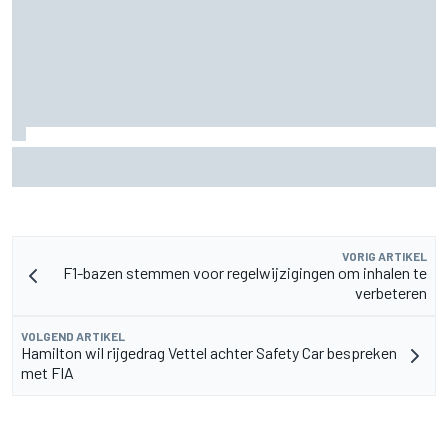
MotoGP Grand Prix van Groot-Brittannië 2026: tijden,
uitzending en meer
VORIG ARTIKEL
F1-bazen stemmen voor regelwijzigingen om inhalen te
verbeteren
VOLGEND ARTIKEL
Hamilton wil rijgedrag Vettel achter Safety Car bespreken
met FIA