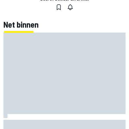
Net binnen
Clark, Senna, Antonelli – zo ontwikkelde het
leeftijdsrecord voor de grand chelem