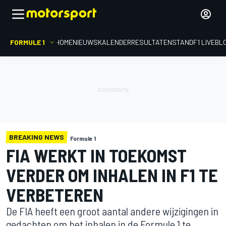
FORMULE 1
HOME
NIEUWS
KALENDER
RESULTATEN
STAND
F1 LIVEBL
BREAKING NEWS
Formule 1
FIA WERKT IN TOEKOMST
VERDER OM INHALEN IN F1 TE
VERBETEREN
De FIA heeft een groot aantal andere wijzigingen in
gedachten om het inhalen in de Formule 1 te