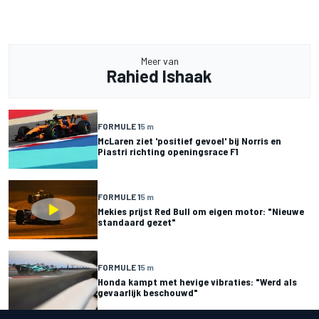
Meer van
Rahied Ishaak
FORMULE 1
5 m
McLaren ziet 'positief gevoel' bij Norris en
Piastri richting openingsrace F1
FORMULE 1
5 m
Mekies prijst Red Bull om eigen motor: "Nieuwe
standaard gezet"
FORMULE 1
5 m
Honda kampt met hevige vibraties: "Werd als
gevaarlijk beschouwd"