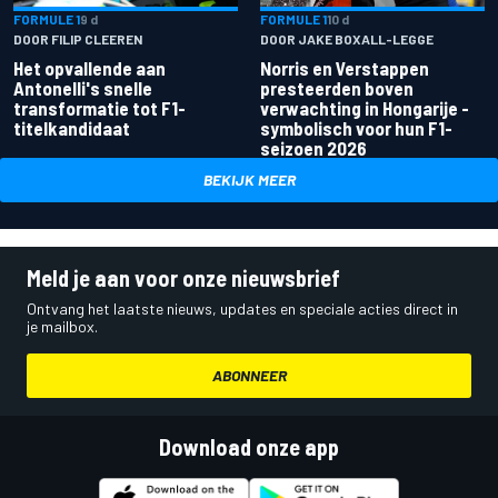
FORMULE 1
9 d
FORMULE 1
10 d
DOOR FILIP CLEEREN
DOOR JAKE BOXALL-LEGGE
Het opvallende aan
Norris en Verstappen
Antonelli's snelle
presteerden boven
transformatie tot F1-
verwachting in Hongarije -
titelkandidaat
symbolisch voor hun F1-
seizoen 2026
BEKIJK MEER
Meld je aan voor onze nieuwsbrief
Ontvang het laatste nieuws, updates en speciale acties direct in
je mailbox.
ABONNEER
Download onze app