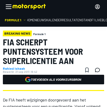
FORMULE 1
HOME
NIEUWS
KALENDER
RESULTATEN
STAND
F1 LIVEBL
BREAKING NEWS
Formule 1
FIA SCHERPT
PUNTENSYSTEEM VOOR
SUPERLICENTIE AAN
Rahied Ishaak
Bewerkt:
21 sep 2017, 19:42
TOEVOEGEN ALS VOORKEURSBRON
De FIA heeft wijzigingen doorgevoerd aan het
puntensysteem voor een superlicentie. Vanaf volgend