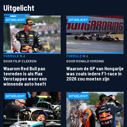
Uitgelicht
UITGELICHT
UITGELICHT
FORMULE 1
5 d
FORMULE 1
6 d
DOOR FILIP CLEEREN
DOOR RONALD VORDING
Waarom Red Bull pas
Waarom de GP van Hongarije
tevreden is als Max
was zoals iedere F1-race in
Verstappen weer een
2026 zou moeten zijn
winnende auto heeft
UITGELICHT
UITGELICHT