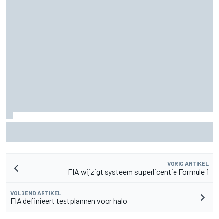
MotoGP Grand Prix van Groot-Brittannië 2026: tijden,
uitzending en meer
VORIG ARTIKEL
FIA wijzigt systeem superlicentie Formule 1
VOLGEND ARTIKEL
FIA definieert testplannen voor halo