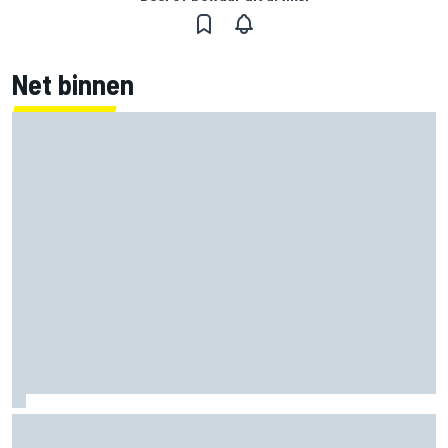
Net binnen
Jorge Martin ‘uit het dal’ na dominante sprintzege op
Silverstone