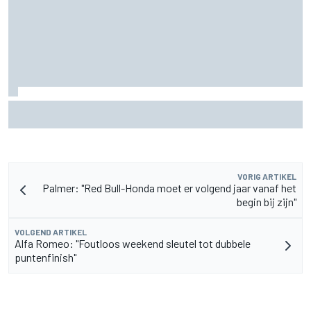
F2-talent Rafael Camara reageert op Haas F1-geruchten
voor 2027
VORIG ARTIKEL
Palmer: "Red Bull-Honda moet er volgend jaar vanaf het
begin bij zijn"
VOLGEND ARTIKEL
Alfa Romeo: "Foutloos weekend sleutel tot dubbele
puntenfinish"