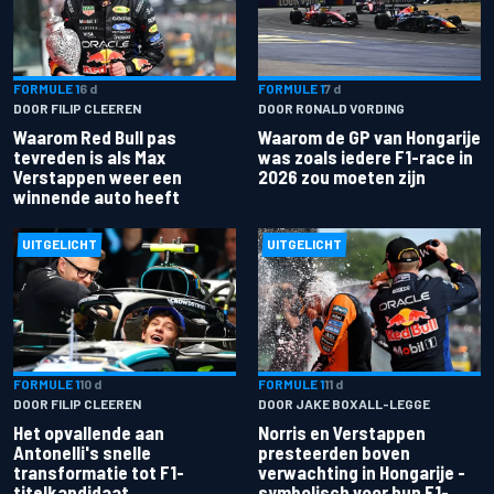
FORMULE 1
6 d
FORMULE 1
7 d
DOOR FILIP CLEEREN
DOOR RONALD VORDING
Waarom Red Bull pas
Waarom de GP van Hongarije
tevreden is als Max
was zoals iedere F1-race in
Verstappen weer een
2026 zou moeten zijn
winnende auto heeft
UITGELICHT
UITGELICHT
FORMULE 1
10 d
FORMULE 1
11 d
DOOR FILIP CLEEREN
DOOR JAKE BOXALL-LEGGE
Het opvallende aan
Norris en Verstappen
Antonelli's snelle
presteerden boven
transformatie tot F1-
verwachting in Hongarije -
titelkandidaat
symbolisch voor hun F1-