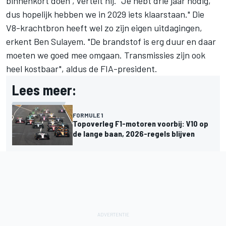
binnenkort doen", vertelt hij. "Je hebt drie jaar nodig,
dus hopelijk hebben we in 2029 iets klaarstaan." Die
V8-krachtbron heeft wel zo zijn eigen uitdagingen,
erkent Ben Sulayem. "De brandstof is erg duur en daar
moeten we goed mee omgaan. Transmissies zijn ook
heel kostbaar", aldus de FIA-president.
Lees meer:
FORMULE 1
Topoverleg F1-motoren voorbij: V10 op
de lange baan, 2026-regels blijven