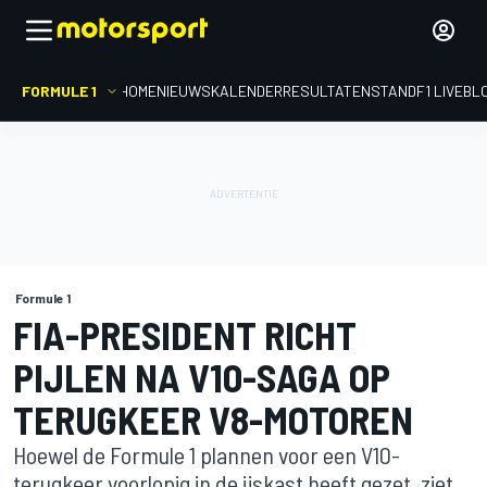
FORMULE 1
HOME
NIEUWS
KALENDER
RESULTATEN
STAND
F1 LIVEBL
Formule 1
FIA-PRESIDENT RICHT
PIJLEN NA V10-SAGA OP
TERUGKEER V8-MOTOREN
Hoewel de Formule 1 plannen voor een V10-
terugkeer voorlopig in de ijskast heeft gezet, ziet