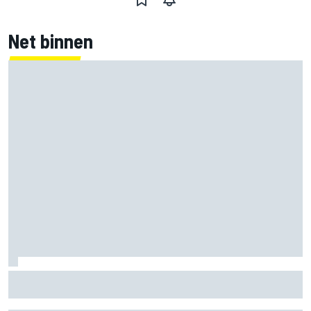
Net binnen
KTM mag afwijkend motoronderdeel vervangen voor GP
van Aragón