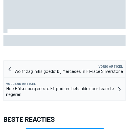
Pedro Acosta houdt hoop op eerste MotoGP-zege met KTM
VORIG ARTIKEL
Wolff zag 'niks goeds' bij Mercedes in F1-race Silverstone
VOLGEND ARTIKEL
Hoe Hülkenberg eerste F1-podium behaalde door team te
negeren
BESTE REACTIES