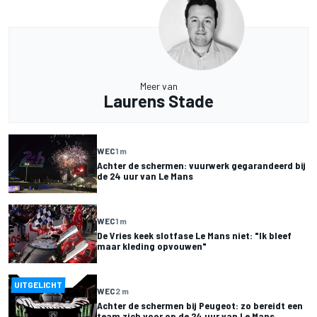
Meer van
Laurens Stade
WEC
1 m
Achter de schermen: vuurwerk gegarandeerd bij
de 24 uur van Le Mans
WEC
1 m
De Vries keek slotfase Le Mans niet: "Ik bleef
maar kleding opvouwen"
UITGELICHT
WEC
2 m
Achter de schermen bij Peugeot: zo bereidt een
team zich voor op de 24 uur van Le Mans