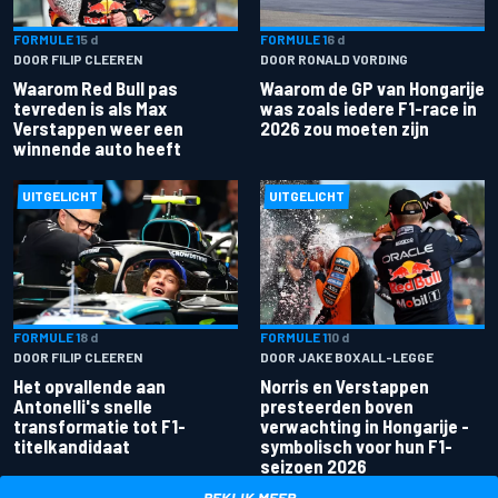
FORMULE 1
5 d
FORMULE 1
6 d
DOOR FILIP CLEEREN
DOOR RONALD VORDING
Waarom Red Bull pas
Waarom de GP van Hongarije
tevreden is als Max
was zoals iedere F1-race in
Verstappen weer een
2026 zou moeten zijn
winnende auto heeft
UITGELICHT
UITGELICHT
FORMULE 1
8 d
FORMULE 1
10 d
DOOR FILIP CLEEREN
DOOR JAKE BOXALL-LEGGE
Het opvallende aan
Norris en Verstappen
Antonelli's snelle
presteerden boven
transformatie tot F1-
verwachting in Hongarije -
titelkandidaat
symbolisch voor hun F1-
seizoen 2026
BEKIJK MEER