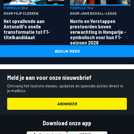
FORMULE 1
10 d
FORMULE 1
11 d
DOOR FILIP CLEEREN
DOOR JAKE BOXALL-LEGGE
Het opvallende aan
Norris en Verstappen
Antonelli's snelle
presteerden boven
transformatie tot F1-
verwachting in Hongarije -
titelkandidaat
symbolisch voor hun F1-
seizoen 2026
BEKIJK MEER
Meld je aan voor onze nieuwsbrief
Ontvang het laatste nieuws, updates en speciale acties direct in
je mailbox.
ABONNEER
Download onze app