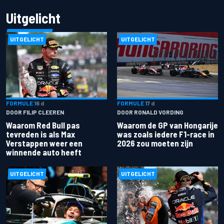
Uitgelicht
UITGELICHT
UITGELICHT
FORMULE 1
6 d
FORMULE 1
7 d
DOOR FILIP CLEEREN
DOOR RONALD VORDING
Waarom Red Bull pas
Waarom de GP van Hongarije
tevreden is als Max
was zoals iedere F1-race in
Verstappen weer een
2026 zou moeten zijn
winnende auto heeft
UITGELICHT
UITGELICHT