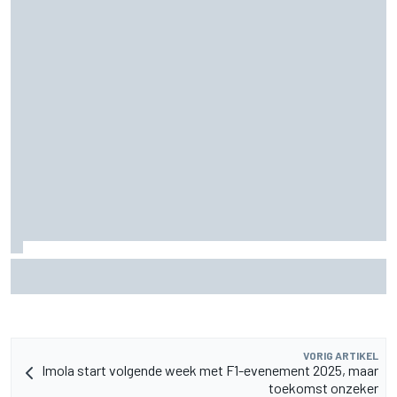
Zarco stapt drie maanden na zware blessure weer op de
motor
VORIG ARTIKEL
Imola start volgende week met F1-evenement 2025, maar
toekomst onzeker