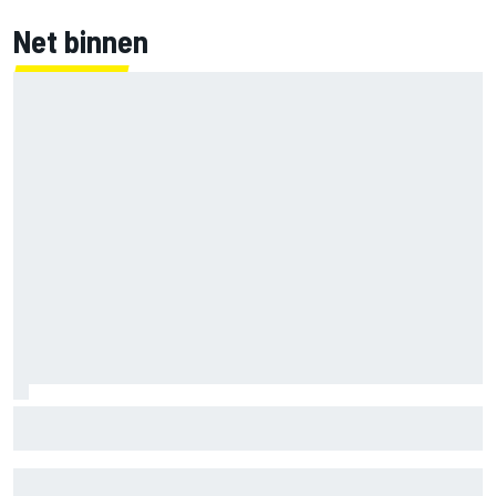
Net binnen
Jorge Martin ‘uit het dal’ na dominante sprintzege op
Silverstone