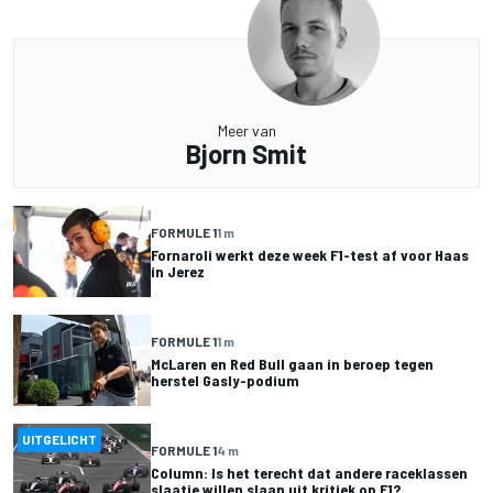
Meer van
Bjorn Smit
FORMULE 1
1 m
Fornaroli werkt deze week F1-test af voor Haas
in Jerez
FORMULE 1
1 m
McLaren en Red Bull gaan in beroep tegen
herstel Gasly-podium
UITGELICHT
FORMULE 1
4 m
Column: Is het terecht dat andere raceklassen
slaatje willen slaan uit kritiek op F1?