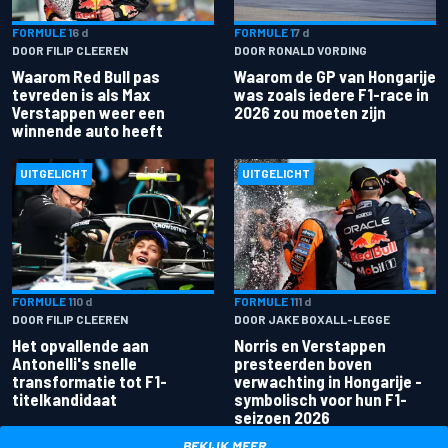
FORMULE 1
6 d
FORMULE 1
7 d
DOOR FILIP CLEEREN
DOOR RONALD VORDING
Waarom Red Bull pas
Waarom de GP van Hongarije
tevreden is als Max
was zoals iedere F1-race in
Verstappen weer een
2026 zou moeten zijn
winnende auto heeft
UITGELICHT
UITGELICHT
FORMULE 1
10 d
FORMULE 1
11 d
DOOR FILIP CLEEREN
DOOR JAKE BOXALL-LEGGE
Het opvallende aan
Norris en Verstappen
Antonelli's snelle
presteerden boven
transformatie tot F1-
verwachting in Hongarije -
titelkandidaat
symbolisch voor hun F1-
seizoen 2026
BEKIJK MEER