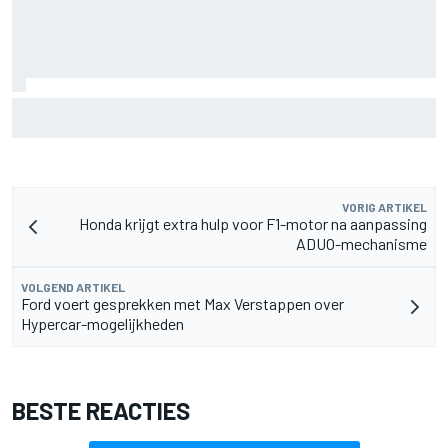
F2-talent Rafael Camara reageert op Haas F1-geruchten
voor 2027
VORIG ARTIKEL
Honda krijgt extra hulp voor F1-motor na aanpassing
ADUO-mechanisme
VOLGEND ARTIKEL
Ford voert gesprekken met Max Verstappen over
Hypercar-mogelijkheden
BESTE REACTIES